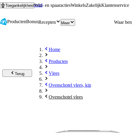
Ga naar hoofdinhoud
Ga naar zoeken
Win- en spaaracties
Winkels
Zakelijk
Klantenservice
Toegankelijkheid
Producten
Bonus
Recepten
Meer
Home
Producten
Vlees
Terug
Ovenschotel vlees, kip
Ovenschotel vlees