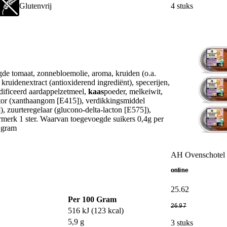
4 stuks
Glutenvrij
gde tomaat, zonnebloemolie, aroma, kruiden (o.a.
en kruidenextract (antioxiderend ingrediënt), specerijen,
dificeerd aardappelzetmeel,
kaas
poeder, melkeiwit,
isator (xanthaangom [E415]), verdikkingsmiddel
, zuurteregelaar (glucono-delta-lacton [E575]),
rmerk 1 ster. Waarvan toegevoegde suikers 0,4g per
 gram
AH Ovenschotel 
online
25
.
62
Per 100 Gram
26
.
97
516 kJ (123 kcal)
5,9 g
3 stuks