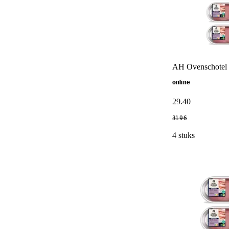
AH Ovenschotel 
online
29
.
40
31
.
96
4 stuks