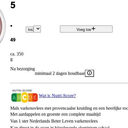
5
.
los
Voeg toe
49
ca. 350
g
Na bezorging
minimaal 2 dagen houdbaar
Wat is Nutri-Score?
Mals varkensvlees met provencaalse kruiding en een heerlijke r
Met aardappelen en groente een complete maaltijd
Van 1 ster Nederlands Beter Leven varkensvlees​
Kan direct in de oven in bijgeleverde aluminium schaal​