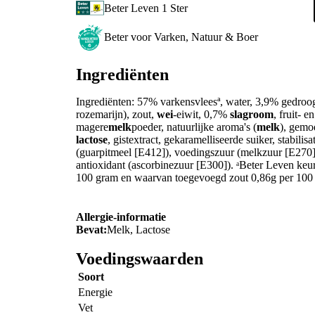
Beter Leven 1 Ster
Beter voor Varken, Natuur & Boer
Ingrediënten
Ingrediënten: 57% varkensvleesª, water, 3,9% gedroo
rozemarijn), zout,
wei
-eiwit, 0,7%
slagroom
, fruit- 
magere
melk
poeder, natuurlijke aroma's (
melk
), gemo
lactose
, gistextract, gekaramelliseerde suiker, stabil
(guarpitmeel [E412]), voedingszuur (melkzuur [E270])
antioxidant (ascorbinezuur [E300]). ᵃBeter Leven keu
100 gram en waarvan toegevoegd zout 0,86g per 100
Allergie-informatie
Bevat:
Melk, Lactose
Voedingswaarden
Soort
Energie
Vet