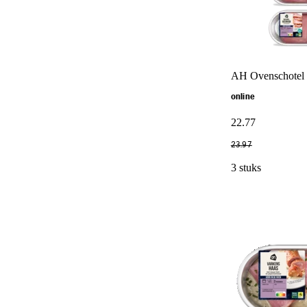
AH Ovenschotel 
online
22
.
77
23
.
97
3 stuks