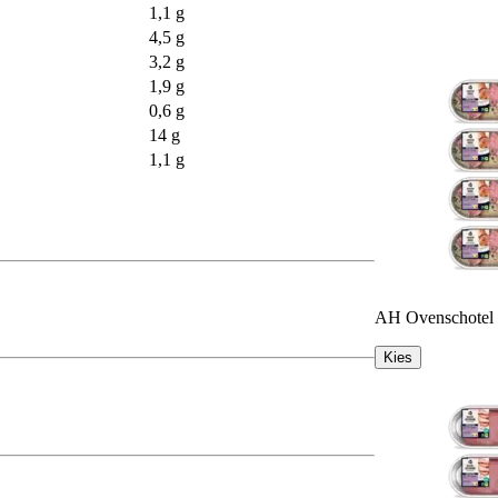
1,1 g
4,5 g
3,2 g
1,9 g
0,6 g
14 g
1,1 g
AH Ovenschotel 
Kies