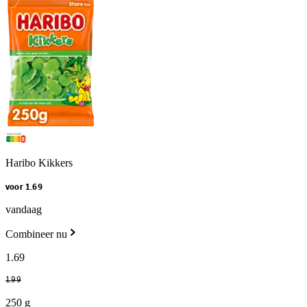
Haribo Kikkers
voor 1.69
vandaag
Combineer nu
1
.
69
1
.
99
250 g