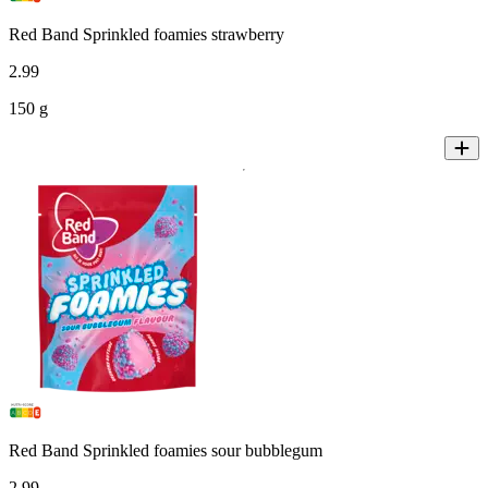
Red Band Sprinkled foamies strawberry
2
.
99
150 g
Red Band Sprinkled foamies sour bubblegum
2
.
99