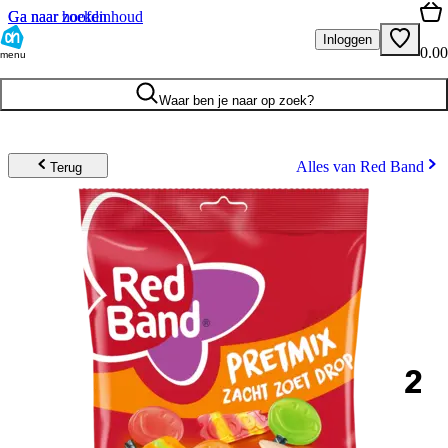
Ga naar hoofdinhoud
Ga naar zoeken
Inloggen
0.00
menu
Waar ben je naar op zoek?
Alles van Red Band
Terug
2
.