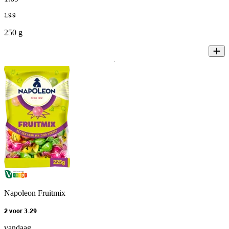
1
.
99
250 g
Napoleon Fruitmix
2 voor 3.29
vandaag