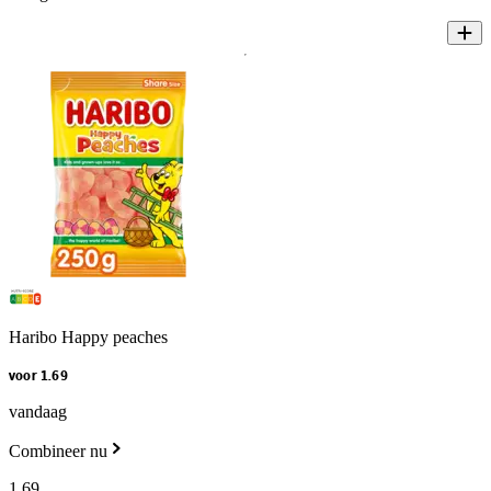
Haribo Happy peaches
voor 1.69
vandaag
Combineer nu
1
.
69