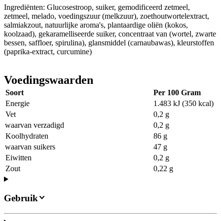
Ingrediënten: Glucosestroop, suiker, gemodificeerd zetmeel,
zetmeel, melado, voedingszuur (melkzuur), zoethoutwortelextract,
salmiakzout, natuurlijke aroma's, plantaardige oliën (kokos,
koolzaad), gekaramelliseerde suiker, concentraat van (wortel, zwarte
bessen, saffloer, spirulina), glansmiddel (carnaubawas), kleurstoffen
(paprika-extract, curcumine)
Voedingswaarden
Soort
Per 100 Gram
Energie
1.483 kJ (350 kcal)
Vet
0,2 g
waarvan verzadigd
0,2 g
Koolhydraten
86 g
waarvan suikers
47 g
Eiwitten
0,2 g
Zout
0,22 g
Gebruik