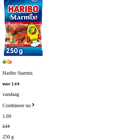
Haribo Starmix
voor 1.69
vandaag
Combineer nu
1
.
69
2
.
25
250 g