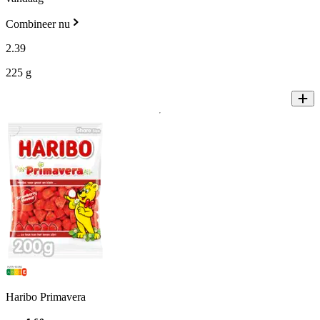
Combineer nu
2
.
39
225 g
Haribo Primavera