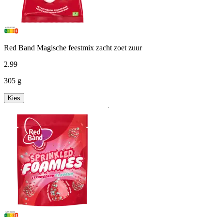
Red Band Magische feestmix zacht zoet zuur
2
.
99
305 g
Kies