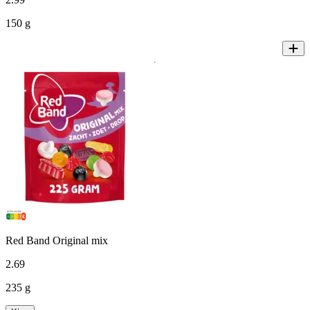
150 g
Red Band Original mix
2
.
69
235 g