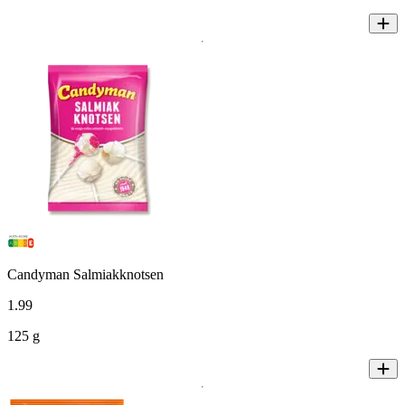
Candyman Salmiakknotsen
1
.
99
125 g