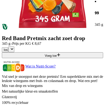
99
345 g
Red Band Pretmix zacht zoet drop
·
345 g
Prijs per
KG
€
8,67
los
Voeg toe
Wat is Nutri-Score?
Vul snel je snoeppot met deze pretmix! Een superlekkere mix met de
leukste winegums met fruit- en colasmaak en drop. Wat een pret!
Mix van drop en winegums
Met natuurlijke kleur-en smaakstoffen
Glutenvrij
100% recyclebaar