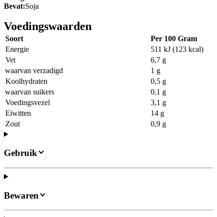
Bevat:
Soja
Voedingswaarden
Soort
Per 100 Gram
Energie
511 kJ (123 kcal)
Vet
6,7 g
waarvan verzadigd
1 g
Koolhydraten
0,5 g
waarvan suikers
0,1 g
Voedingsvezel
3,1 g
Eiwitten
14 g
Zout
0,9 g
Gebruik
Bewaren