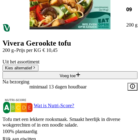
09
200 g
Vivera Gerookte tofu
·
200 g
Prijs per
KG
€
10,45
Uit het assortiment
Kies alternatief
Voeg toe
Na bezorging
minimaal 13 dagen houdbaar
Wat is Nutri-Score?
Tofu met een lekkere rooksmaak. Smaakt heerlijk in diverse
wokgerechten of in een noodle salade.
100% plantaardig
Rijk aan eiwitten