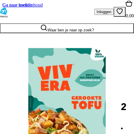
Ga naar hoofdinhoud
Ga naar zoeken
Inloggen
0.00
menu
Waar ben je naar op zoek?
2
.