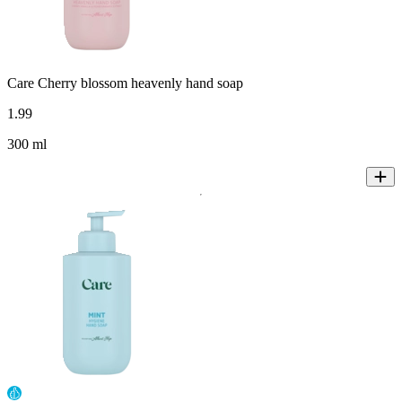
Care Cherry blossom heavenly hand soap
1
.
99
300 ml