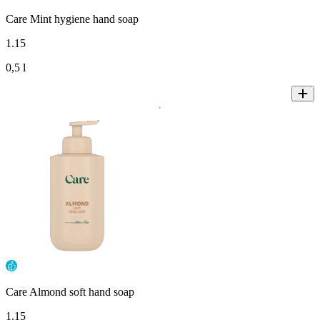
Care Mint hygiene hand soap
1
.
15
0,5 l
Care Almond soft hand soap
1
.
15