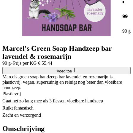
99
90 g
Marcel's Green Soap Handzeep bar
lavendel & rosemarijn
·
90 g
Prijs per
KG
€
55,44
Voeg toe
Marcels green soap handzeep bar lavendel en rozemarijn is
plasticvrij, vegan, superzuinig en reinigt nog beter dan vloeibare
handzeep.
Plasticvrij
Gaat net zo lang mee als 3 flessen vloeibare handzeep
Ruikt fantastisch
Zacht en verzorgend
Omschrijving