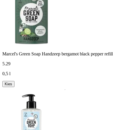
Marcel's Green Soap Handzeep bergamot black pepper refill
5
.
29
0,5 l
Kies