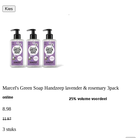
Kies
Marcel's Green Soap Handzeep lavender & rosemary 3pack
online
25% volume voordeel
8
.
98
11
.
97
3 stuks