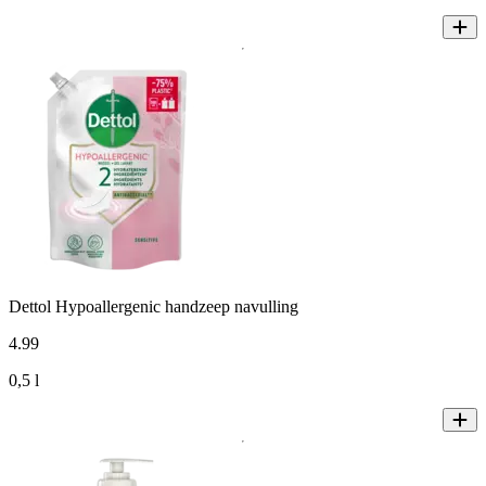
Dettol Hypoallergenic handzeep navulling
4
.
99
0,5 l