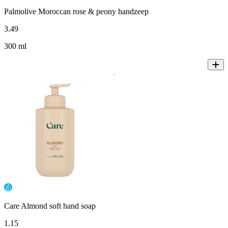
Palmolive Moroccan rose & peony handzeep
3
.
49
300 ml
Care Almond soft hand soap
1
.
15