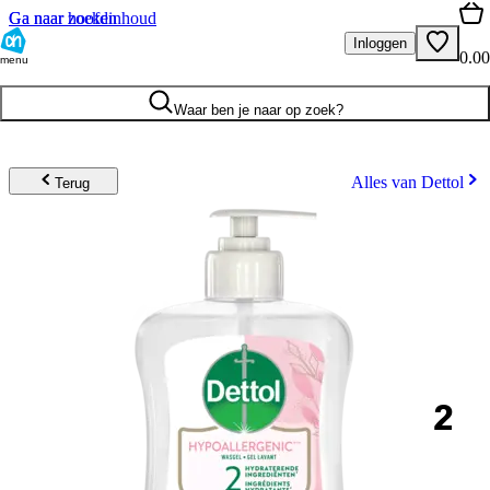
Ga naar hoofdinhoud
Ga naar zoeken
Inloggen
0.00
menu
Waar ben je naar op zoek?
Alles van Dettol
Terug
2
.