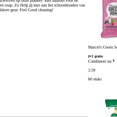
dzwerven op onze planeet? kies daarom voor de
en soap. Zo Help jij mee aan het schoonhouden van
ekkere geur. Feel Good cleaning!
Marcel's Green S
2+1 gratis
Combineer nu
3
.
59
60 stuks