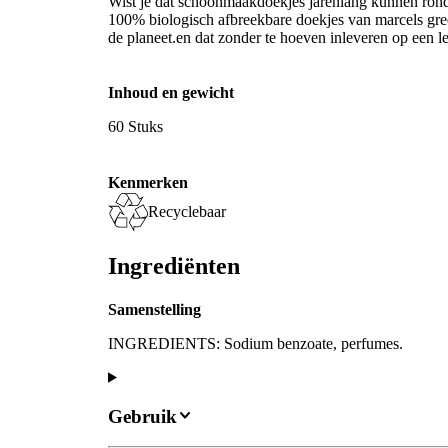
Wist je dat schoonmaakdoekjes jarenlang kunnen ron
100% biologisch afbreekbare doekjes van marcels gre
de planeet.en dat zonder te hoeven inleveren op een l
Inhoud en gewicht
60 Stuks
Kenmerken
Recyclebaar
Ingrediënten
Samenstelling
INGREDIENTS: Sodium benzoate, perfumes.
Gebruik