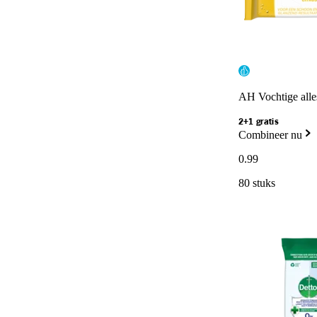
AH Vochtige alles
2+1 gratis
Combineer nu
0
.
99
80 stuks