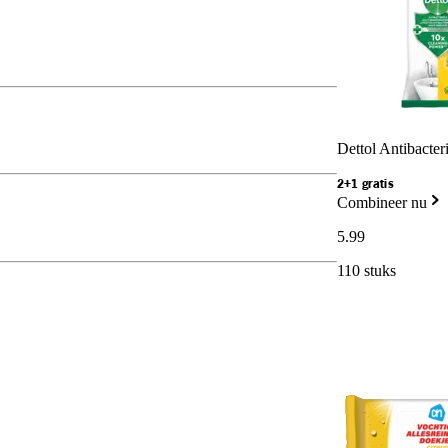
Dettol Antibacte
2+1 gratis
Combineer nu
5
.
99
110 stuks