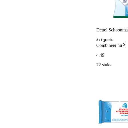
Dettol Schoonmaa
2+1 gratis
Combineer nu
4
.
49
72 stuks