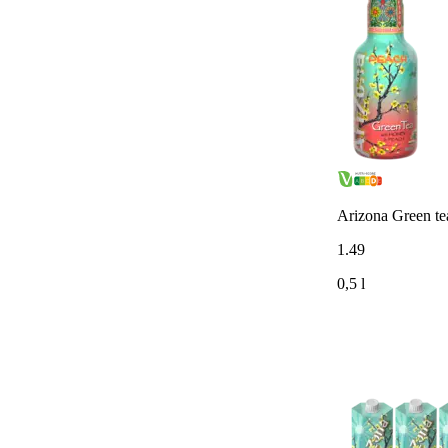
Arizona Green te
1
.
49
0,5 l