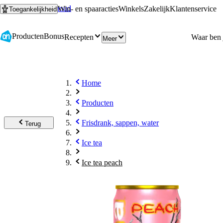
Ga naar hoofdinhoud
Ga naar zoeken
Win- en spaaracties
Winkels
Zakelijk
Klantenservice
Toegankelijkheid
Producten
Bonus
Recepten
Meer
Home
Producten
Frisdrank, sappen, water
Terug
Ice tea
Ice tea peach