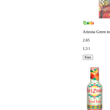
Arizona Green te
2
.
65
1,5 l
Kies