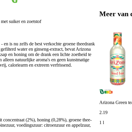
Meer van 
 met suiker en zoetstof
 - en is nu zelfs de best verkochte groene theedrank
gefilterd water en ginseng-extract, bevat Arizona
iksap en honing om de drank een lichte zoetheid te
ten alleen natuurlijke aroma's en geen kunstmatige
rij, caloriearm en extreem verfrissend.
Arizona Green te
2
.
19
uit concentraat (2%), honing (0,28%), groene thee-
1 l
binezuur, voedingszuur: citroenzuur en appelzuur,