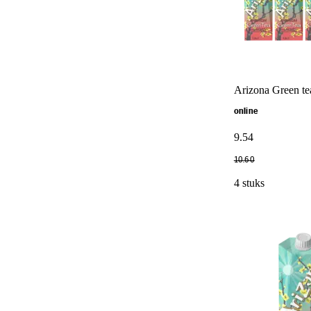
Arizona Green te
online
9
.
54
10
.
60
4 stuks