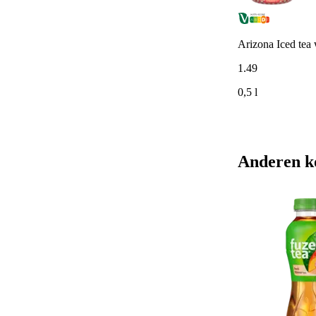
Arizona Iced tea 
1
.
49
0,5 l
Anderen k