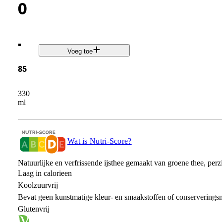
0
.
Voeg toe
85
330
ml
Wat is Nutri-Score?
Natuurlijke en verfrissende ijsthee gemaakt van groene thee, perz
Laag in calorieen
Koolzuurvrij
Bevat geen kunstmatige kleur- en smaakstoffen of conserverings
Glutenvrij