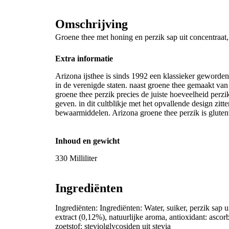
Omschrijving
Groene thee met honing en perzik sap uit concentraat,
Extra informatie
Arizona ijsthee is sinds 1992 een klassieker geworden
in de verenigde staten. naast groene thee gemaakt van 
groene thee perzik precies de juiste hoeveelheid perz
geven. in dit cultblikje met het opvallende design zit
bewaarmiddelen. Arizona groene thee perzik is glutenv
Inhoud en gewicht
330 Milliliter
Ingrediënten
Ingrediënten: Ingrediënten: Water, suiker, perzik sap 
extract (0,12%), natuurlijke aroma, antioxidant: ascor
zoetstof: steviolglycosiden uit stevia