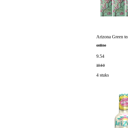
Arizona Green te
online
9
.
54
10
.
60
4 stuks