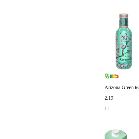
Arizona Green te
2
.
19
1 l