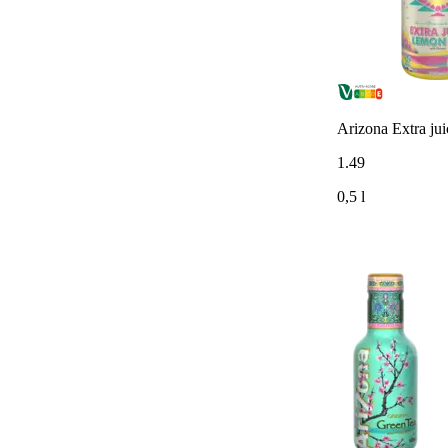
Arizona Extra ju
1
.
49
0,5 l