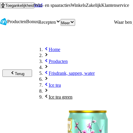
Ga naar hoofdinhoud
Ga naar zoeken
Win- en spaaracties
Winkels
Zakelijk
Klantenservice
Toegankelijkheid
Producten
Bonus
Recepten
Meer
Home
Producten
Frisdrank, sappen, water
Terug
Ice tea
Ice tea green