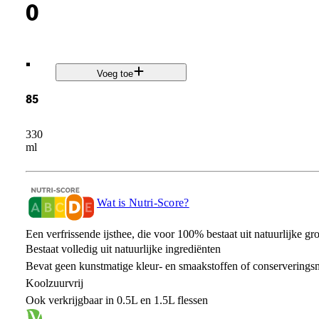
0
.
Voeg toe
85
330
ml
Wat is Nutri-Score?
Een verfrissende ijsthee, die voor 100% bestaat uit natuurlijke g
Bestaat volledig uit natuurlijke ingrediënten
Bevat geen kunstmatige kleur- en smaakstoffen of conserverings
Koolzuurvrij
Ook verkrijgbaar in 0.5L en 1.5L flessen