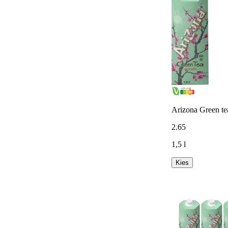
Arizona Green te
2
.
65
1,5 l
Kies