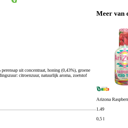
Meer van 
2% perensap uit concentraat, honing (0,43%), groene
dingszuur: citroenzuur, natuurlijk aroma, zoetstof
Arizona Raspberr
1
.
49
0,5 l