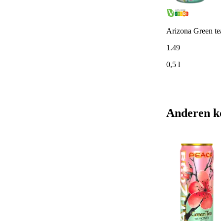
Arizona Green te
1
.
49
0,5 l
Anderen k