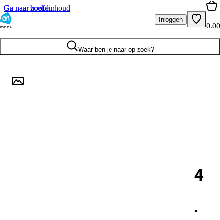
Ga naar hoofdinhoud
Ga naar zoeken
Inloggen
0.00
menu
Waar ben je naar op zoek?
4
.