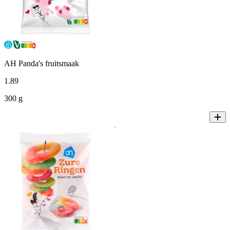
AH Panda's fruitsmaak
1
.
89
300 g