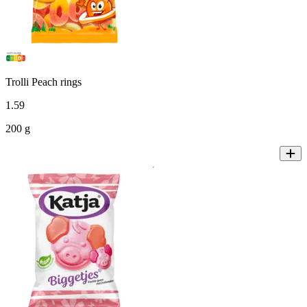
Trolli Peach rings
1
.
59
200 g