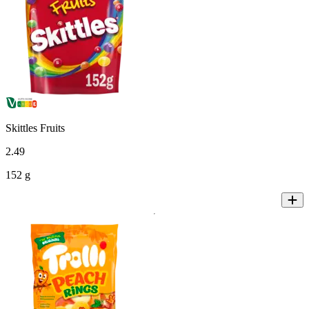
Skittles Fruits
2
.
49
152 g