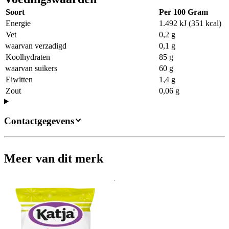
Soort
Per 100 Gram
Energie
1.492 kJ (351 kcal)
Vet
0,2 g
waarvan verzadigd
0,1 g
Koolhydraten
85 g
waarvan suikers
60 g
Eiwitten
1,4 g
Zout
0,06 g
Contactgegevens
Meer van dit merk