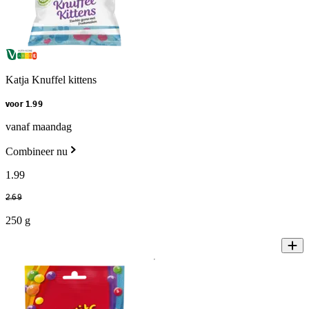
Katja Knuffel kittens
voor 1.99
vanaf maandag
Combineer nu
1
.
99
2
.
69
250 g