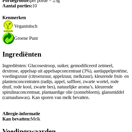
Portiegrootte:
per portie = 25g
Aantal porties:
10
Kenmerken
Veganistisch
Groene Punt
Ingrediënten
Ingrediënten: Glucosestroop, suiker, gemodificeerd zetmeel,
dextrose, appelsap uit appelsapconcentraat (3%), aardappelprotëine,
voedingszuur (citroenzuur, appelzuur, melkzuur), kleurende fruit- en
plantenconcentraten (radijs, appel, saffloer, zwarte wortel, rode
druif, rode kool, zwarte bes), natuurlijke aroma’s, kleurende
spirulinaconcentraat, plantaardige olie (zonnebloem), glansmiddel
(carnaubawas). Kan sporen van melk bevatten.
Allergie-informatie
Kan bevatten:
Melk
Voedingswaarden