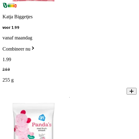
Katja Biggetjes
voor 1.99
vanaf maandag
Combineer nu
1
.
99
2
.
69
255 g