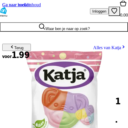
Ga naar hoofdinhoud
Ga naar zoeken
Inloggen
0.00
menu
Waar ben je naar op zoek?
Alles van Katja
Terug
1.99
voor
1
.