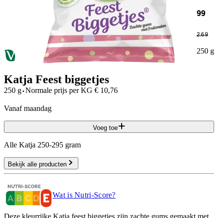
99
2
.
69
250 g
Katja Feest biggetjes
·
250 g
Normale prijs per
KG
€
10,76
vanaf maandag
Voeg toe
Alle Katja 250-295 gram
Bekijk alle producten
Wat is Nutri-Score?
Deze kleurrijke Katja feest biggetjes zijn zachte gums gemaakt met