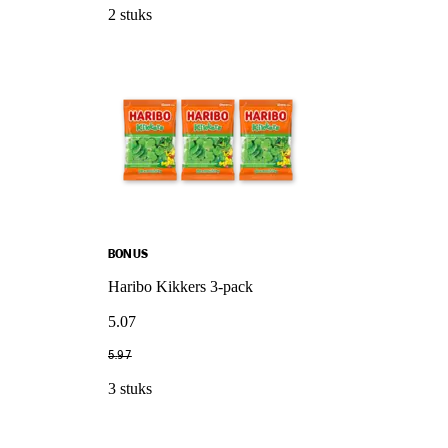
2 stuks
BONUS
Haribo Kikkers 3-pack
5
.
07
5
.
97
3 stuks