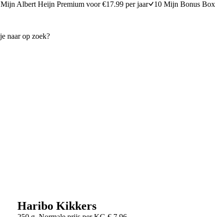
Mijn Albert Heijn Premium voor €17.99 per jaar
10 Mijn Bonus Box 
Haribo Kikkers
250 g
Normale prijs per
KG
€
7,96