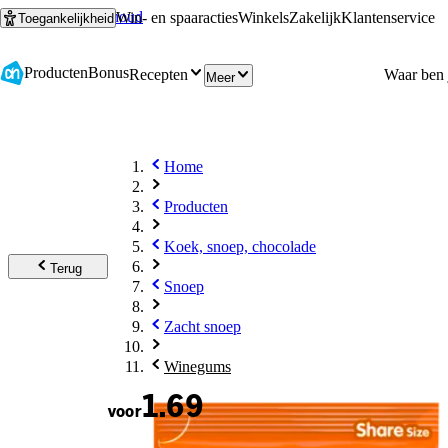
Ga naar hoofdinhoud
Ga naar zoeken
Win- en spaaracties
Winkels
Zakelijk
Klantenservice
Toegankelijkheid
Producten
Bonus
Recepten
Meer
Home
Producten
Koek, snoep, chocolade
Terug
Snoep
Zacht snoep
Winegums
1.69
voor