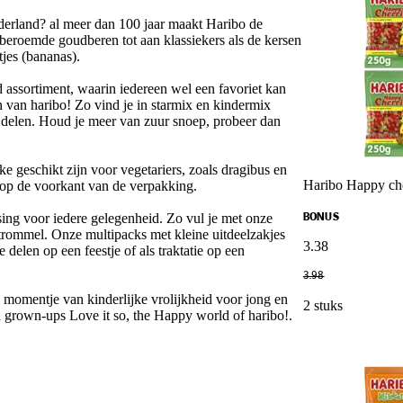
ederland? al meer dan 100 jaar maakt Haribo de
dberoemde goudberen tot aan klassiekers als de kersen
jes (bananas).
id assortiment, waarin iedereen wel een favoriet kan
 van haribo! Zo vind je in starmix en kindermix
e delen. Houd je meer van zuur snoep, probeer dan
e geschikt zijn voor vegetariers, zoals dragibus en
Haribo Happy che
k op de voorkant van de verpakking.
ing voor iedere gelegenheid. Zo vul je met onze
BONUS
trommel. Onze multipacks met kleine uitdeelzakjes
3
.
38
 delen op een feestje of als traktatie op een
3
.
98
 momentje van kinderlijke vrolijkheid voor jong en
2 stuks
d grown-ups Love it so, the Happy world of haribo!.