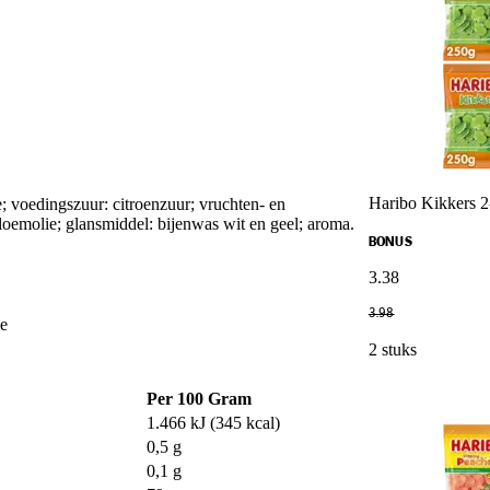
Haribo Kikkers 2
e; voedingszuur: citroenzuur; vruchten- en
bloemolie; glansmiddel: bijenwas wit en geel; aroma.
BONUS
3
.
38
3
.
98
we
2 stuks
Per 100 Gram
1.466 kJ (345 kcal)
0,5 g
0,1 g