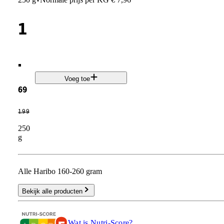
·
1
.
Voeg toe
69
1
.
99
250
g
Alle Haribo 160-260 gram
Bekijk alle producten
Wat is Nutri-Score?