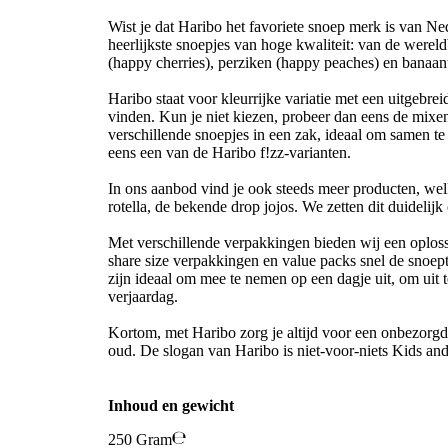
Wist je dat Haribo het favoriete snoep merk is van N
heerlijkste snoepjes van hoge kwaliteit: van de werel
(happy cherries), perziken (happy peaches) en banaant
Haribo staat voor kleurrijke variatie met een uitgebre
vinden. Kun je niet kiezen, probeer dan eens de mixen
verschillende snoepjes in een zak, ideaal om samen t
eens een van de Haribo f!zz-varianten.
In ons aanbod vind je ook steeds meer producten, welk
rotella, de bekende drop jojos. We zetten dit duidelij
Met verschillende verpakkingen bieden wij een oploss
share size verpakkingen en value packs snel de snoep
zijn ideaal om mee te nemen op een dagje uit, om uit te
verjaardag.
Kortom, met Haribo zorg je altijd voor een onbezorgd
oud. De slogan van Haribo is niet-voor-niets Kids an
Inhoud en gewicht
250 Gram