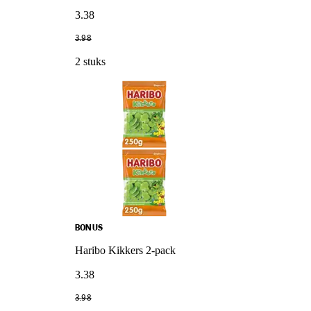
3
.
38
3
.
98
2 stuks
BONUS
Haribo Kikkers 2-pack
3
.
38
3
.
98