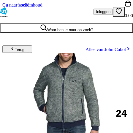
Ga naar hoofdinhoud
Ga naar zoeken
Inloggen
0.00
menu
Waar ben je naar op zoek?
Alles van John Cabot
Terug
24
.