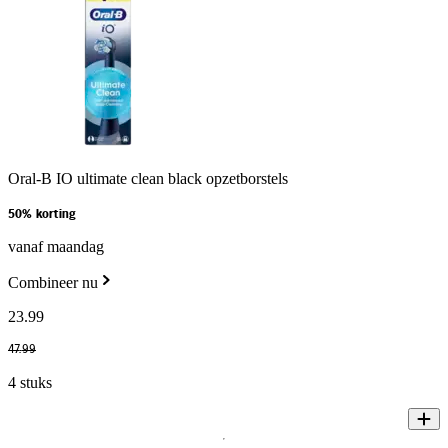
Oral-B IO ultimate clean black opzetborstels
50% korting
vanaf maandag
Combineer nu
23
.
99
47
.
99
4 stuks