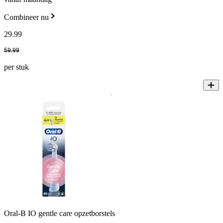
Combineer nu
29
.
99
59
.
99
per stuk
Oral-B IO gentle care opzetborstels