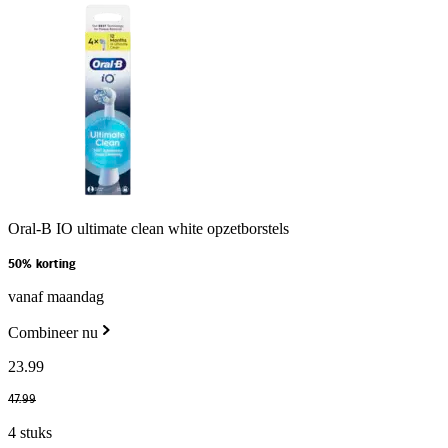
Oral-B IO ultimate clean white opzetborstels
50% korting
vanaf maandag
Combineer nu
23
.
99
47
.
99
4 stuks