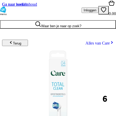
Ga naar hoofdinhoud
Ga naar zoeken
Inloggen
0.00
menu
Waar ben je naar op zoek?
Alles van Care
Terug
6
.