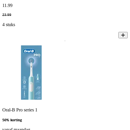
11
.
99
23
.
99
4 stuks
Oral-B Pro series 1
50% korting
vanaf maandag