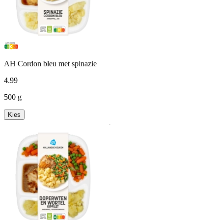
AH Cordon bleu met spinazie
4
.
99
500 g
Kies