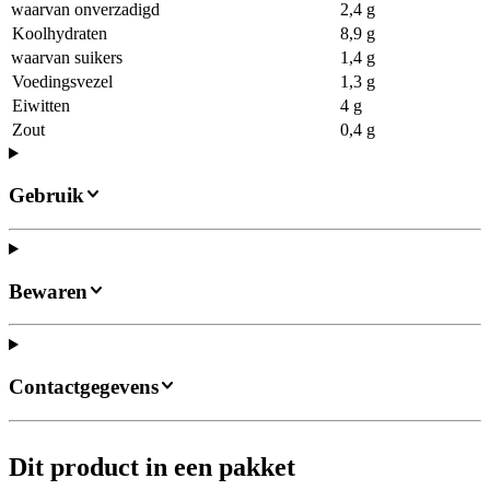
waarvan onverzadigd
2,4 g
Koolhydraten
8,9 g
waarvan suikers
1,4 g
Voedingsvezel
1,3 g
Eiwitten
4 g
Zout
0,4 g
Gebruik
Bewaren
Contactgegevens
Dit product in een pakket