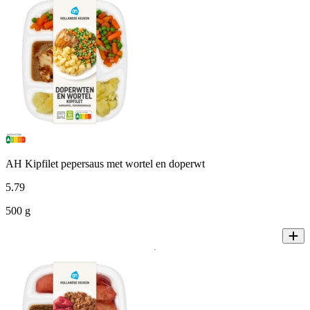
AH Kipfilet pepersaus met wortel en doperwt
5
.
79
500 g