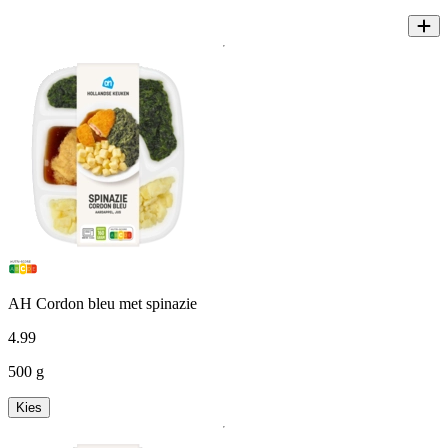
AH Cordon bleu met spinazie
4
.
99
500 g
Kies