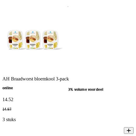
AH Braadworst bloemkool 3-pack
online
3% volume voordeel
14
.
52
14
.
97
3 stuks