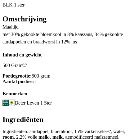
BLK 1 ster
Omschrijving
Maaltijd
met 30% gekookte bloemkool in 8% kaassaus, 34% gekookte
aardappelen en braadworst in 12% jus
Inhoud en gewicht
500 Gram
Portiegrootte:
500 gram
Aantal porties:
1
Kenmerken
Beter Leven 1 Ster
Ingrediënten
Ingrediënten: aardappel, bloemkool, 15% varkensvleesª, water,
room
, 2,2% volle
melk
ᶜ,
melk
, gemodificeerd maïszetmeel,