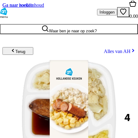
Ga naar hoofdinhoud
Ga naar zoeken
Inloggen
0.00
menu
Waar ben je naar op zoek?
Alles van AH
Terug
4
.