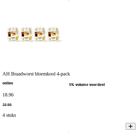
AH Braadworst bloemkool 4-pack
online
5% volume voordeel
18
.
96
19
.
96
4 stuks