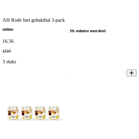
AH Rode biet gehaktbal 3-pack
online
3% volume voordeel
16
.
56
17
.
07
3 stuks