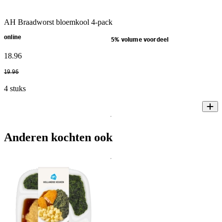
AH Braadworst bloemkool 4-pack
online
5% volume voordeel
18
.
96
19
.
96
4 stuks
Anderen kochten ook