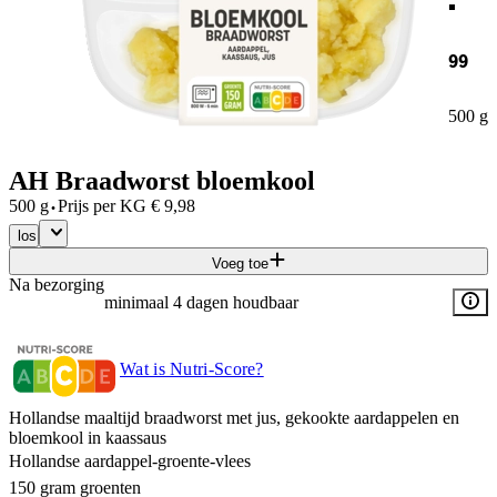
99
500 g
AH Braadworst bloemkool
·
500 g
Prijs per
KG
€
9,98
los
Voeg toe
Na bezorging
minimaal 4 dagen houdbaar
Wat is Nutri-Score?
Hollandse maaltijd braadworst met jus, gekookte aardappelen en
bloemkool in kaassaus
Hollandse aardappel-groente-vlees
150 gram groenten