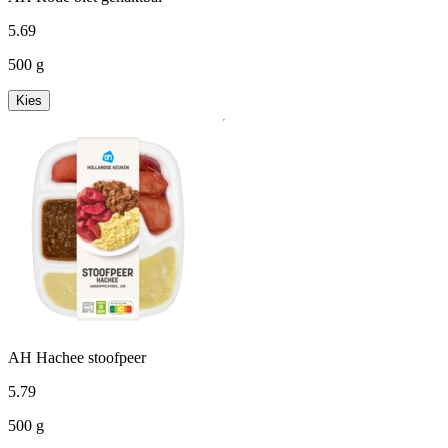
5
.
69
500 g
Kies
AH Hachee stoofpeer
5
.
79
500 g