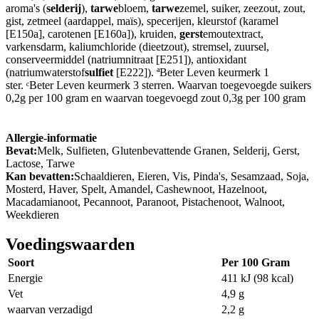
aroma's (
selderij
),
tarwe
bloem,
tarwe
zemel, suiker, zeezout, zout,
gist, zetmeel (aardappel, maïs), specerijen, kleurstof (karamel
[E150a], carotenen [E160a]), kruiden,
gerst
emoutextract,
varkensdarm, kaliumchloride (dieetzout), stremsel, zuursel,
conserveermiddel (natriumnitraat [E251]), antioxidant
(natriumwaterstof
sulfiet
[E222]). ªBeter Leven keurmerk 1
ster. ᶜBeter Leven keurmerk 3 sterren. Waarvan toegevoegde suikers
0,2g per 100 gram en waarvan toegevoegd zout 0,3g per 100 gram
Allergie-informatie
Bevat:
Melk, Sulfieten, Glutenbevattende Granen, Selderij, Gerst,
Lactose, Tarwe
Kan bevatten:
Schaaldieren, Eieren, Vis, Pinda's, Sesamzaad, Soja,
Mosterd, Haver, Spelt, Amandel, Cashewnoot, Hazelnoot,
Macadamianoot, Pecannoot, Paranoot, Pistachenoot, Walnoot,
Weekdieren
Voedingswaarden
Soort
Per 100 Gram
Energie
411 kJ (98 kcal)
Vet
4,9 g
waarvan verzadigd
2,2 g