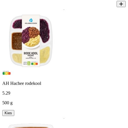
AH Hachee rodekool
5
.
29
500 g
Kies