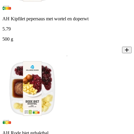
AH Kipfilet pepersaus met wortel en doperwt
5
.
79
500 g
AH Rode biet gehaktbal