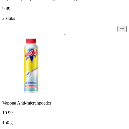
9
.
99
2 stuks
Vapona Anti-mierenpoeder
10
.
99
150 g