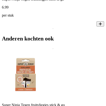
6
.
99
per stuk
Anderen kochten ook
Super Ninja Tegen fruitvliegjes stick & go