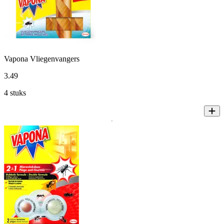
Vapona Vliegenvangers
3
.
49
4 stuks