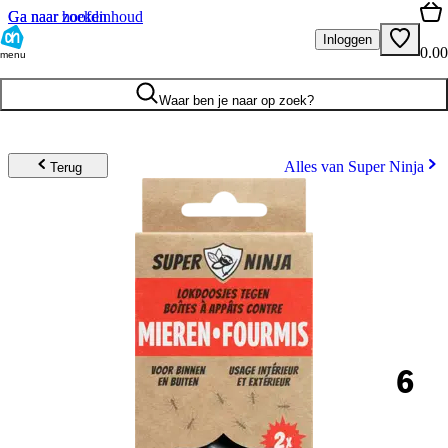
Ga naar hoofdinhoud
Ga naar zoeken
Inloggen
0.00
menu
Waar ben je naar op zoek?
Alles van Super Ninja
Terug
6
.