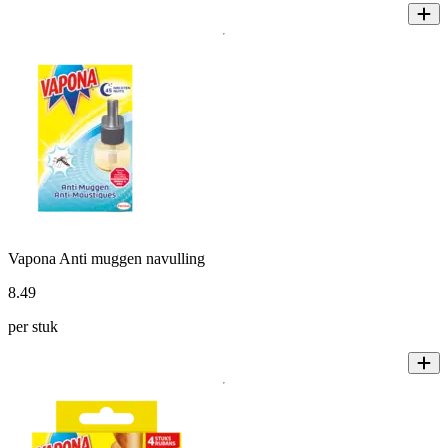
Vapona Anti muggen navulling
8
.
49
per stuk