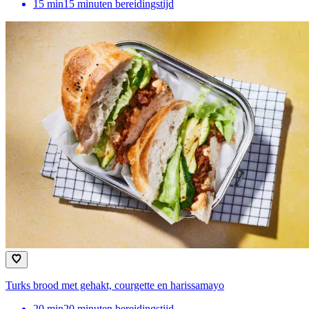
15
min
15 minuten bereidingstijd
Turks brood met gehakt, courgette en harissamayo
20
min
20 minuten bereidingstijd