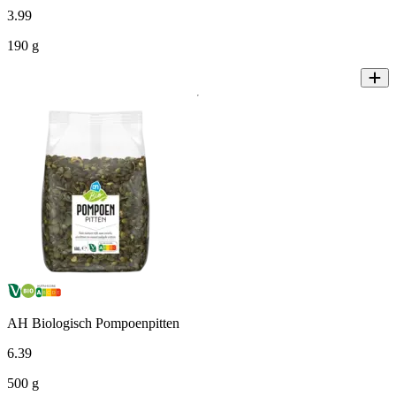
3
.
99
190 g
AH Biologisch Pompoenpitten
6
.
39
500 g