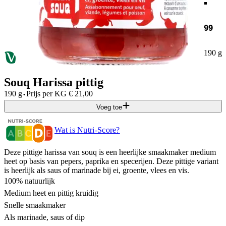
99
190 g
Souq Harissa pittig
·
190 g
Prijs per
KG
€
21,00
Voeg toe
Wat is Nutri-Score?
Deze pittige harissa van souq is een heerlijke smaakmaker medium
heet op basis van pepers, paprika en specerijen. Deze pittige variant
is heerlijk als saus of marinade bij ei, groente, vlees en vis.
100% natuurlijk
Medium heet en pittig kruidig
Snelle smaakmaker
Als marinade, saus of dip