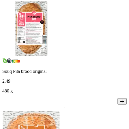
Souq Pita brood original
2
.
49
480 g