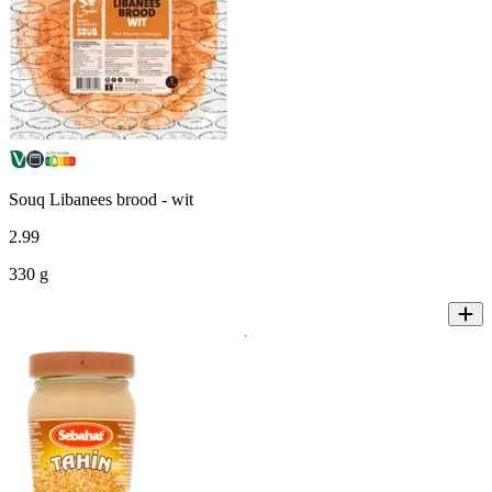
Souq Libanees brood - wit
2
.
99
330 g