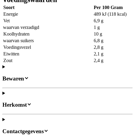
Soort
Per 100 Gram
Energie
489 kJ (118 kcal)
Vet
6,9 g
waarvan verzadigd
1 g
Koolhydraten
10 g
waarvan suikers
6,8 g
Voedingsvezel
2,8 g
Eiwitten
2,1 g
Zout
2,4 g
Bewaren
Herkomst
Contactgegevens