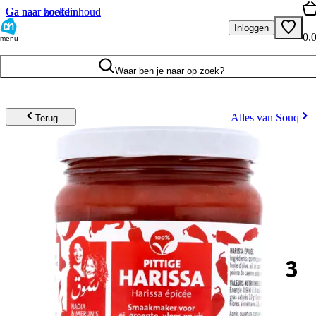
Ga naar hoofdinhoud
Ga naar zoeken
Inloggen
0.
menu
Waar ben je naar op zoek?
Alles van Souq
Terug
3
.