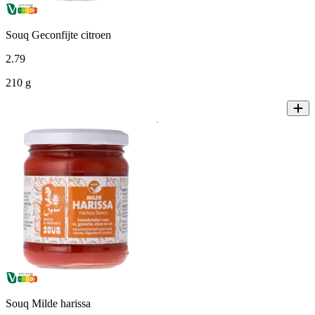
Souq Geconfijte citroen
2
.
79
210 g
Souq Milde harissa