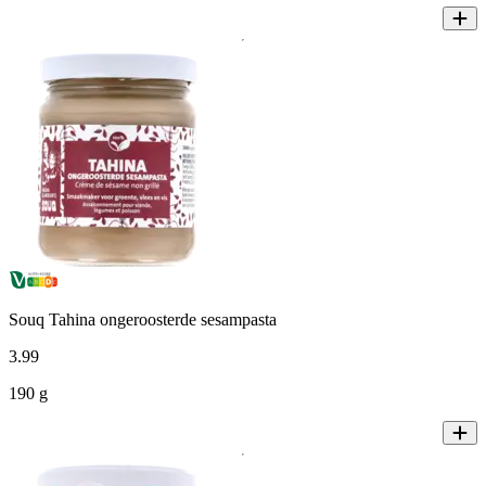
Souq Tahina ongeroosterde sesampasta
3
.
99
190 g