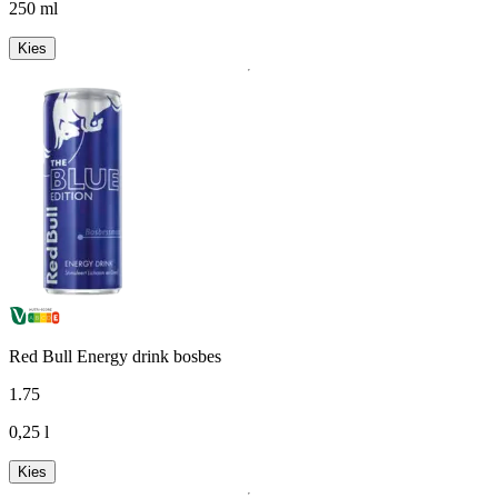
250 ml
Kies
Red Bull Energy drink bosbes
1
.
75
0,25 l
Kies