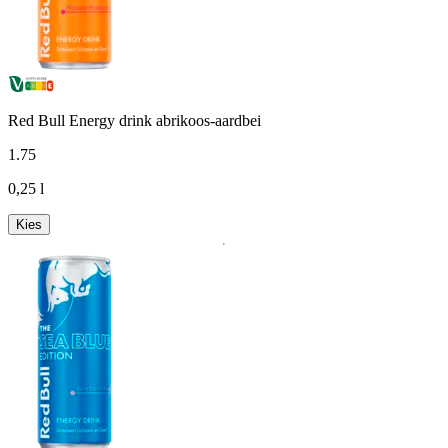
Red Bull Energy drink abrikoos-aardbei
1
.
75
0,25 l
Kies