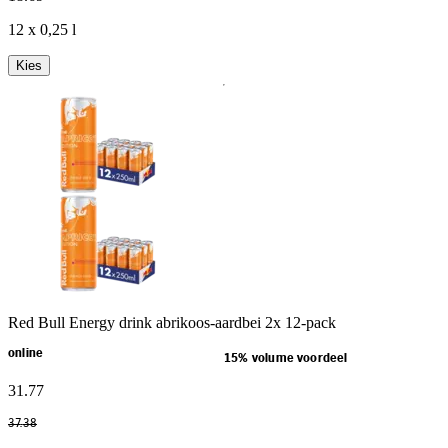
12 x 0,25 l
Kies
Red Bull Energy drink abrikoos-aardbei 2x 12-pack
online
15% volume voordeel
31
.
77
37
.
38