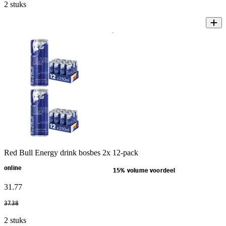
2 stuks
Red Bull Energy drink bosbes 2x 12-pack
online
15% volume voordeel
31
.
77
37
.
38
2 stuks