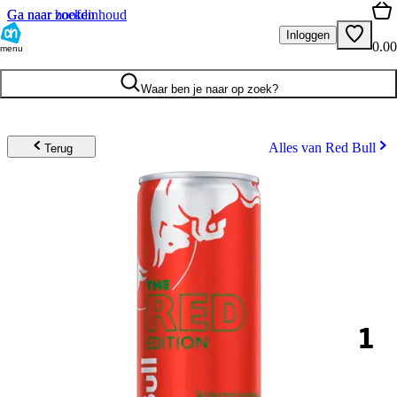
Ga naar hoofdinhoud
Ga naar zoeken
Inloggen
0.00
menu
Waar ben je naar op zoek?
Alles van Red Bull
Terug
1
.