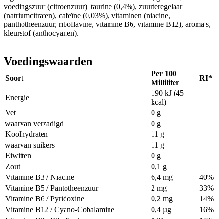
voedingszuur (citroenzuur), taurine (0,4%), zuurteregelaar
(natriumcitraten), cafeïne (0,03%), vitaminen (niacine,
panthotheenzuur, riboflavine, vitamine B6, vitamine B12), aroma's,
kleurstof (anthocyanen).
Voedingswaarden
Per 100
Soort
RI*
Milliliter
190 kJ (45
Energie
kcal)
Vet
0 g
waarvan verzadigd
0 g
Koolhydraten
11 g
waarvan suikers
11 g
Eiwitten
0 g
Zout
0,1 g
Vitamine B3 / Niacine
6,4 mg
40%
Vitamine B5 / Pantotheenzuur
2 mg
33%
Vitamine B6 / Pyridoxine
0,2 mg
14%
Vitamine B12 / Cyano-Cobalamine
0,4 µg
16%