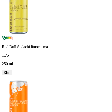
Red Bull Sudachi limoensmaak
1
.
75
250 ml
Kies