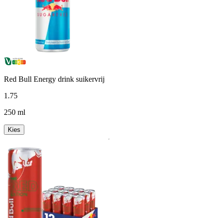
Red Bull Energy drink suikervrij
1
.
75
250 ml
Kies