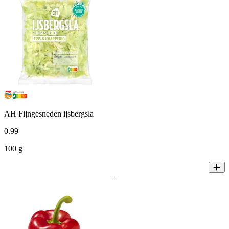
AH Fijngesneden ijsbergsla
0
.
99
100 g