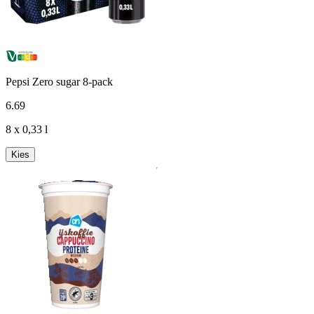
Pepsi Zero sugar 8-pack
6
.
69
8 x 0,33 l
Kies