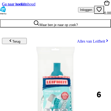
Ga naar hoofdinhoud
Ga naar zoeken
Inloggen
0.00
menu
Waar ben je naar op zoek?
Alles van Leifheit
Terug
6
.