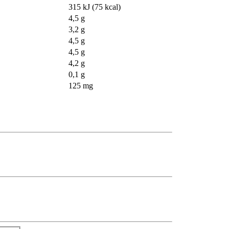
315 kJ (75 kcal)
4,5 g
3,2 g
4,5 g
4,5 g
4,2 g
0,1 g
125 mg