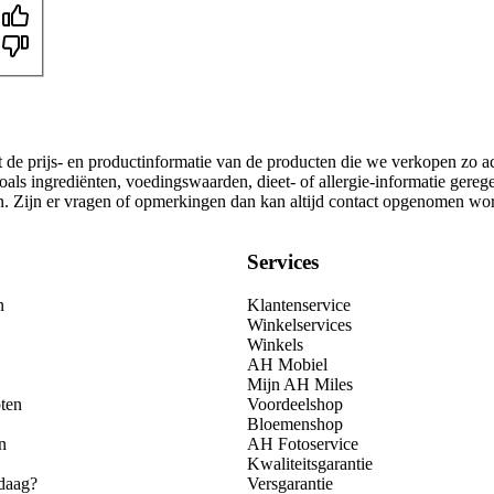
t de prijs- en productinformatie van de producten die we verkopen zo a
als ingrediënten, voedingswaarden, dieet- of allergie-informatie gereg
gen. Zijn er vragen of opmerkingen dan kan altijd contact opgenomen wo
Services
n
Klantenservice
Winkelservices
Winkels
AH Mobiel
Mijn AH Miles
ten
Voordeelshop
Bloemenshop
n
AH Fotoservice
Kwaliteitsgarantie
daag?
Versgarantie