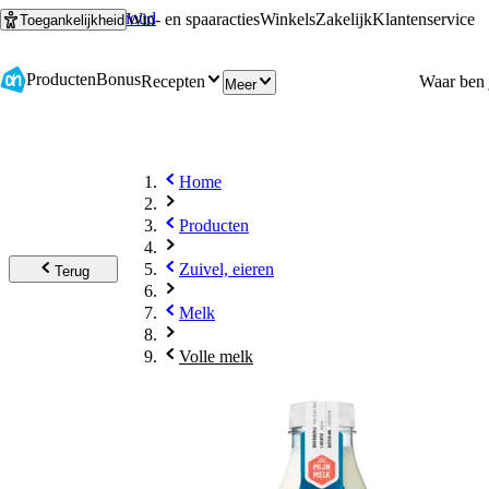
Ga naar hoofdinhoud
Ga naar zoeken
Win- en spaaracties
Winkels
Zakelijk
Klantenservice
Toegankelijkheid
Producten
Bonus
Recepten
Meer
Home
Producten
Zuivel, eieren
Terug
Melk
Volle melk