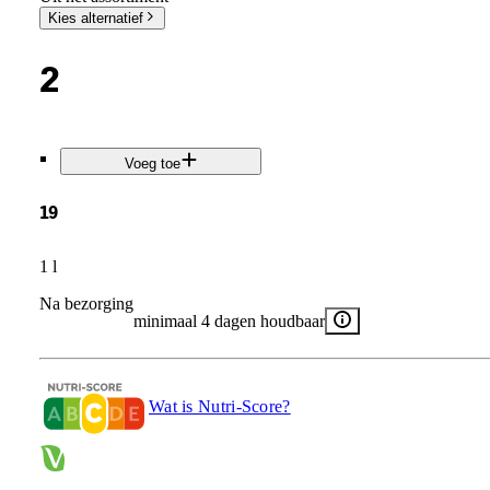
Kies alternatief
2
.
Voeg toe
19
1 l
Na bezorging
minimaal 4 dagen houdbaar
Wat is Nutri-Score?