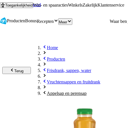
Ga naar hoofdinhoud
Ga naar zoeken
Win- en spaaracties
Winkels
Zakelijk
Klantenservice
Toegankelijkheid
Producten
Bonus
Recepten
Meer
Home
Producten
Frisdrank, sappen, water
Terug
Vruchtensappen en fruitdrank
Appelsap en perensap