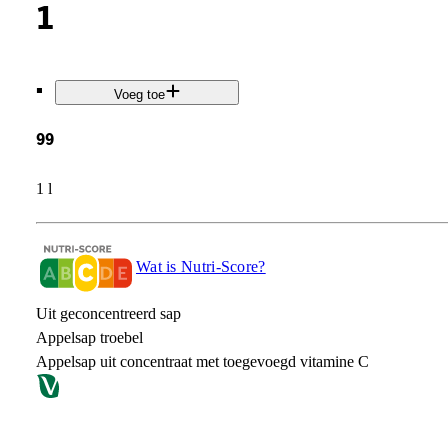
1
.
Voeg toe
99
1 l
Wat is Nutri-Score?
Uit geconcentreerd sap
Appelsap troebel
Appelsap uit concentraat met toegevoegd vitamine C