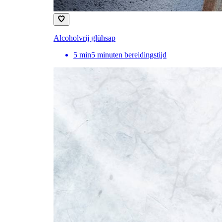
Alcoholvrij glühsap
5
min
5 minuten bereidingstijd