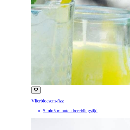
Vlierbloesem-fizz
5
min
5 minuten bereidingstijd