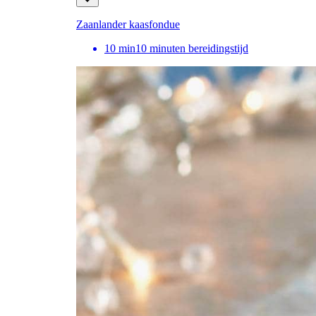
Zaanlander kaasfondue
10
min
10 minuten bereidingstijd