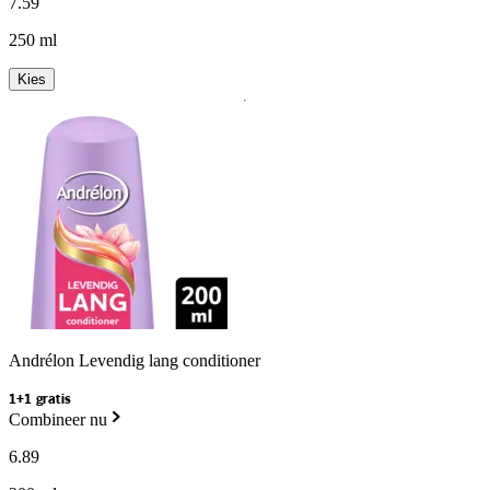
7
.
59
250 ml
Kies
Andrélon Levendig lang conditioner
1+1 gratis
Combineer nu
6
.
89