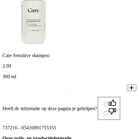
Care Sensitive shampoo
2
.
99
300 ml
Heeft de informatie op deze pagina je geholpen?
737216
-
05410091755355
Over prijs- en productinformatie