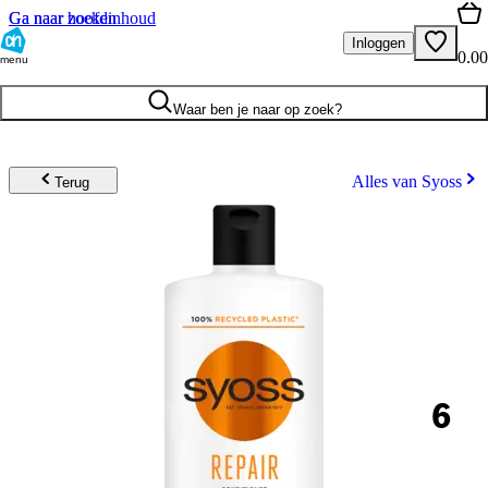
Ga naar hoofdinhoud
Ga naar zoeken
Inloggen
0.00
menu
Waar ben je naar op zoek?
Alles van Syoss
Terug
6
.