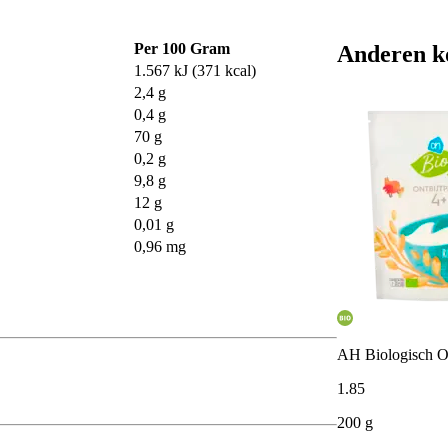
Per 100 Gram
Anderen k
1.567 kJ (371 kcal)
2,4 g
0,4 g
70 g
0,2 g
9,8 g
12 g
0,01 g
0,96 mg
AH Biologisch On
1
.
85
200 g