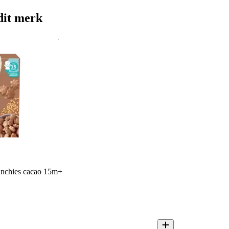
dit merk
runchies cacao 15m+