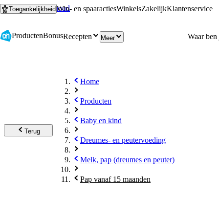
Ga naar hoofdinhoud
Ga naar zoeken
Win- en spaaracties
Winkels
Zakelijk
Klantenservice
Toegankelijkheid
Producten
Bonus
Recepten
Meer
Home
Producten
Baby en kind
Terug
Dreumes- en peutervoeding
Melk, pap (dreumes en peuter)
Pap vanaf 15 maanden