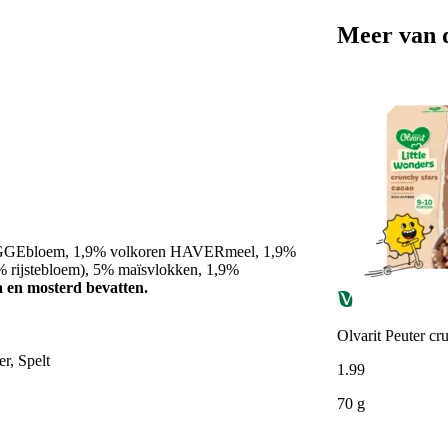
Meer van 
GGEbloem, 1,9% volkoren HAVERmeel, 1,9%
% rijstebloem), 5% maïsvlokken, 1,9%
a en mosterd bevatten.
Olvarit Peuter c
r, Spelt
1
.
99
70 g