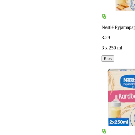
Nestlé Pyjamapap
3
.
29
3 x 250 ml
Kies