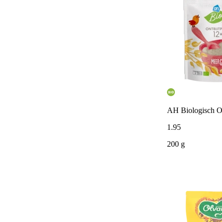
AH Biologisch O
1
.
95
200 g