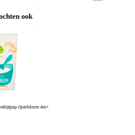
ochten ook
tbijtpap rijstebloem 4m+