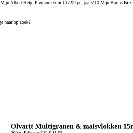
Mijn Albert Heijn Premium voor €17.99 per jaar
10 Mijn Bonus Box 
Olvarit Multigranen & maisvlokken 1
200 g
Prijs per
KG
€
11,95