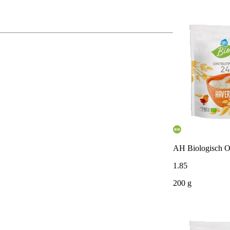
AH Biologisch O
1
.
85
200 g