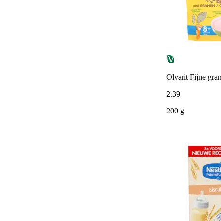
Olvarit Fijne gr
2
.
39
200 g