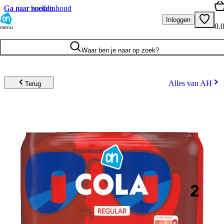
Ga naar hoofdinhoud
Ga naar zoeken
Inloggen
0.
menu
Waar ben je naar op zoek?
Alles van AH
Terug
2
.