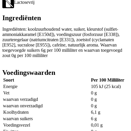
Lactosevrij
Ingrediënten
Ingrediënten: koolzuurhoudend water, suiker, kleurstof (sulfiet-
ammoniakkaramel [E150d]), voedingszuur (fosforzuur [E338]),
zuurteregelaar (natriumcitraten [E331]), zoetstof (cyclamaten
[E952], sucralose [E955]), cafeïne, natuurlijk aroma. Waarvan
toegevoegde suikers 6g per 100 milliliter en waarvan toegevoegd
zout 0g per 100 milliliter
Voedingswaarden
Soort
Per 100 Milliliter
Energie
105 kJ (25 kcal)
Vet
0 g
waarvan verzadigd
0 g
waarvan onverzadigd
0 g
Koolhydraten
6,1 g
waarvan suikers
6 g
Voedingsvezel
0,01 g