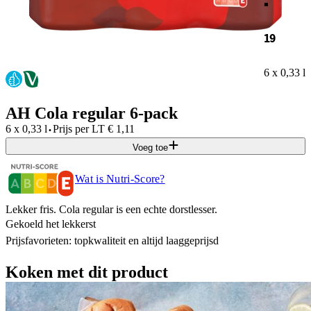
19
6 x 0,33 l
AH Cola regular 6-pack
·
6 x 0,33 l
Prijs per
LT
€
1,11
Voeg toe
Wat is Nutri-Score?
Lekker fris. Cola regular is een echte dorstlesser.
Gekoeld het lekkerst
Prijsfavorieten: topkwaliteit en altijd laaggeprijsd​
Koken met dit product