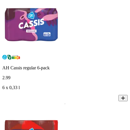
AH Cassis regular 6-pack
2
.
99
6 x 0,33 l