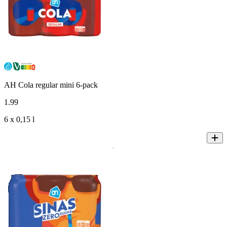
AH Cola regular mini 6-pack
1
.
99
6 x 0,15 l