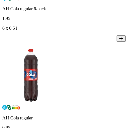
AH Cola regular 6-pack
1
.
95
6 x 0,5 l
AH Cola regular
0
.
95