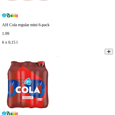
AH Cola regular mini 6-pack
1
.
99
6 x 0,15 l