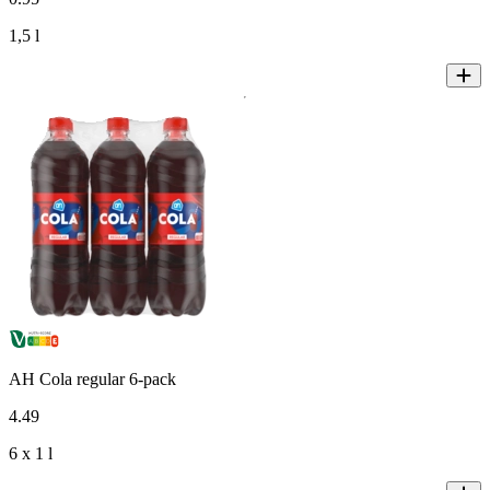
1,5 l
AH Cola regular 6-pack
4
.
49
6 x 1 l