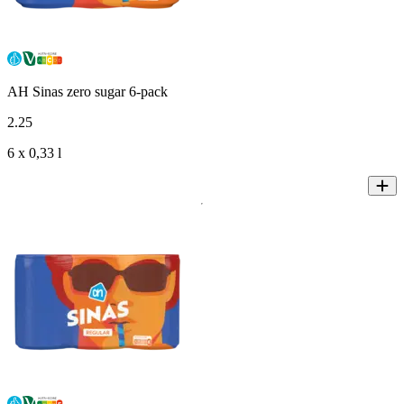
AH Sinas zero sugar 6-pack
2
.
25
6 x 0,33 l