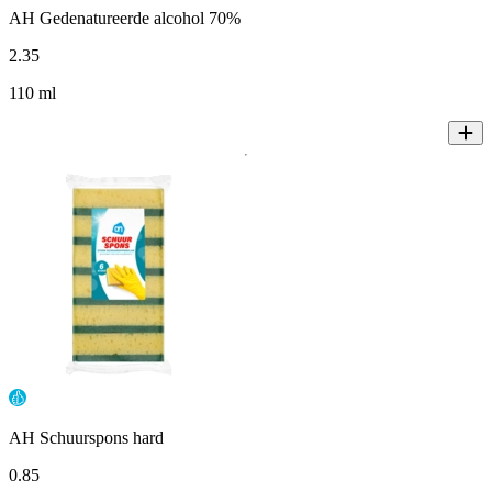
AH Gedenatureerde alcohol 70%
2
.
35
110 ml
AH Schuurspons hard
0
.
85