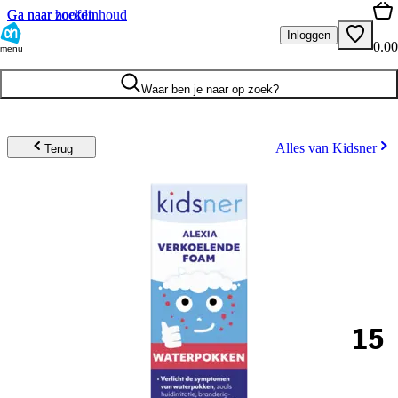
Ga naar hoofdinhoud
Ga naar zoeken
Inloggen
0.00
menu
Waar ben je naar op zoek?
Alles van Kidsner
Terug
15
.