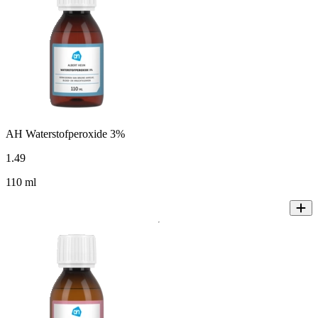
AH Waterstofperoxide 3%
1
.
49
110 ml