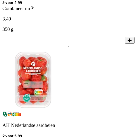
2 voor 4.99
Combineer nu
3
.
49
350 g
AH Nederlandse aardbeien
2 voor 5.99