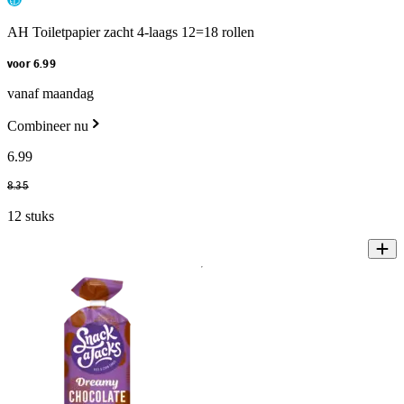
AH Toiletpapier zacht 4-laags 12=18 rollen
voor 6.99
vanaf maandag
Combineer nu
6
.
99
8
.
35
12 stuks