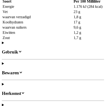
Soort
Per 100 Milliliter
Energie
1.176 kJ (284 kcal)
Vet
23 g
waarvan verzadigd
1,8 g
Koolhydraten
17 g
waarvan suikers
9,6 g
Eiwitten
1,2 g
Zout
1,7 g
Gebruik
Bewaren
Herkomst