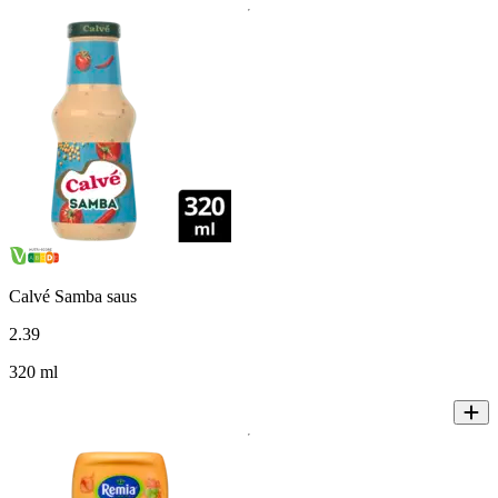
Calvé Samba saus
2
.
39
320 ml