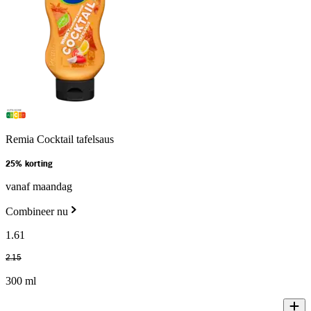
Remia Cocktail tafelsaus
25% korting
vanaf maandag
Combineer nu
1
.
61
2
.
15
300 ml