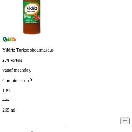
Yildriz Turkse shoarmasaus
25% korting
vanaf maandag
Combineer nu
1
.
87
2
.
49
265 ml