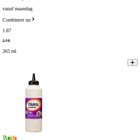
vanaf maandag
Combineer nu
1
.
87
2
.
49
265 ml