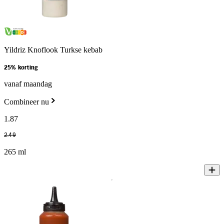
Yildriz Knoflook Turkse kebab
25% korting
vanaf maandag
Combineer nu
1
.
87
2
.
49
265 ml