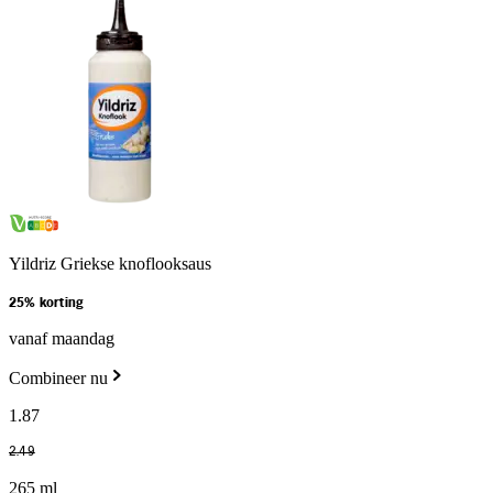
Yildriz Griekse knoflooksaus
25% korting
vanaf maandag
Combineer nu
1
.
87
2
.
49
265 ml