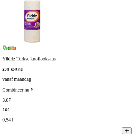
Yildriz Turkse knoflooksaus
25% korting
vanaf maandag
Combineer nu
3
.
07
4
.
09
0,54 l