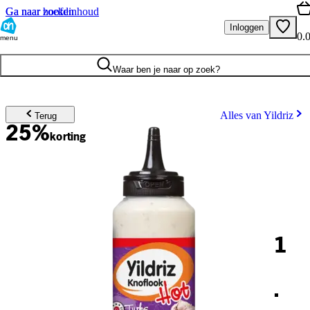
Ga naar hoofdinhoud
Ga naar zoeken
Inloggen
0.
menu
Waar ben je naar op zoek?
Alles van Yildriz
Terug
25%
korting
1
.