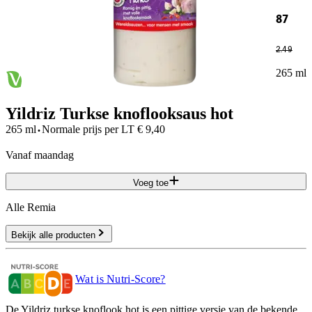
87
2
.
49
265 ml
Yildriz Turkse knoflooksaus hot
·
265 ml
Normale prijs per
LT
€
9,40
vanaf maandag
Voeg toe
Alle Remia
Bekijk alle producten
Wat is Nutri-Score?
De Yildriz turkse knoflook hot is een pittige versie van de bekende