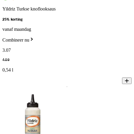
Yildriz Turkse knoflooksaus
25% korting
vanaf maandag
Combineer nu
3
.
07
4
.
09
0,54 l