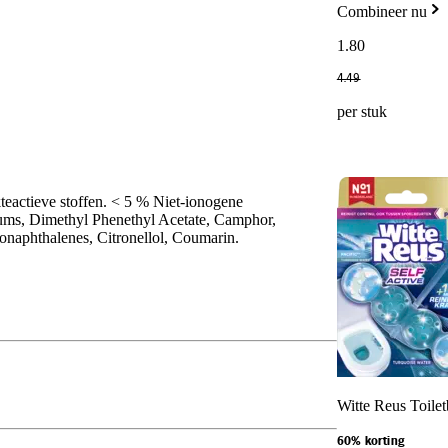
Combineer nu
1
.
80
4
.
49
per stuk
teactieve stoffen. < 5 % Niet-ionogene
rfums, Dimethyl Phenethyl Acetate, Camphor,
onaphthalenes, Citronellol, Coumarin.
Witte Reus Toiletb
60% korting