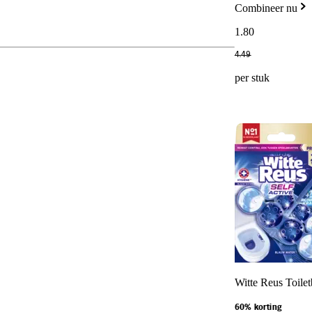
Combineer nu
1
.
80
4
.
49
per stuk
Witte Reus Toilet
60% korting