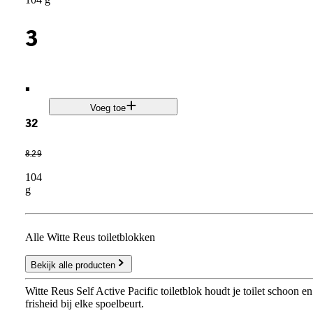
3
.
Voeg toe
32
8
.
29
104
g
Alle Witte Reus toiletblokken
Bekijk alle producten
Witte Reus Self Active Pacific toiletblok houdt je toilet schoon e
frisheid bij elke spoelbeurt.