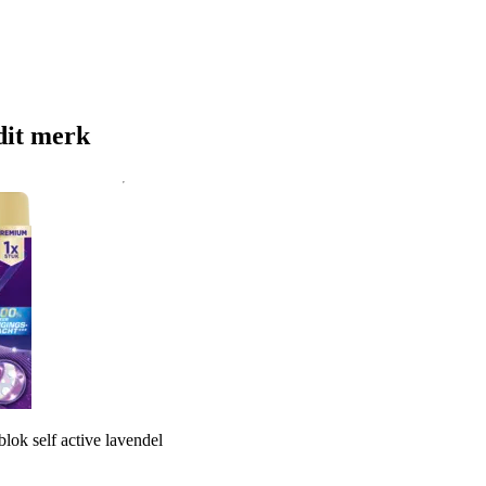
dit merk
blok self active lavendel