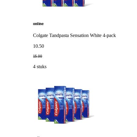
online
Colgate Tandpasta Sensation White 4-pack
10
.
50
15
.
00
4 stuks