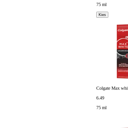
75 ml
Kies
Colgate Max whit
6
.
49
75 ml