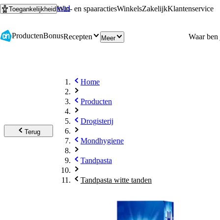
Ga naar hoofdinhoud
Ga naar zoeken
Win- en spaaracties
Winkels
Zakelijk
Klantenservice
Toegankelijkheid
Producten
Bonus
Recepten
Meer
Home
Producten
Drogisterij
Terug
Mondhygiene
Tandpasta
Tandpasta witte tanden