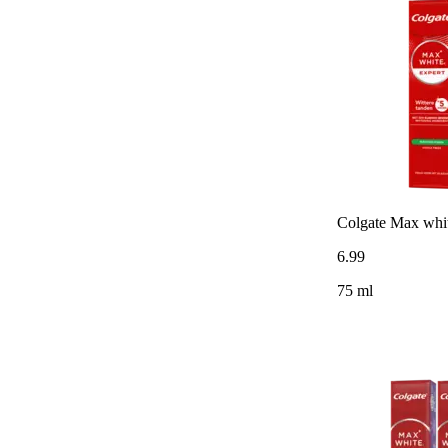
Colgate Max whit
6
.
99
75 ml