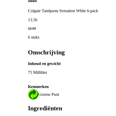
online
Colgate Tandpasta Sensation White 6-pack
13
.
50
22
.
50
6 stuks
Omschrijving
Inhoud en gewicht
75 Milliliter
Kenmerken
Groene Punt
Ingrediënten