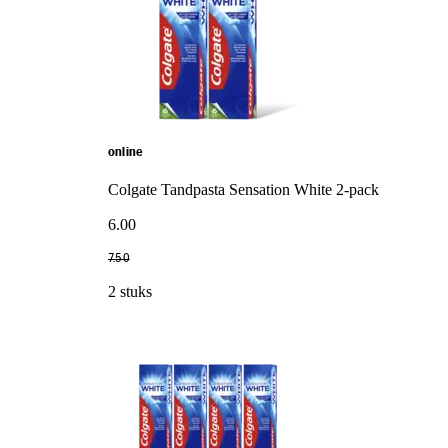
online
Colgate Tandpasta Sensation White 2-pack
6
.
00
7
.
50
2 stuks