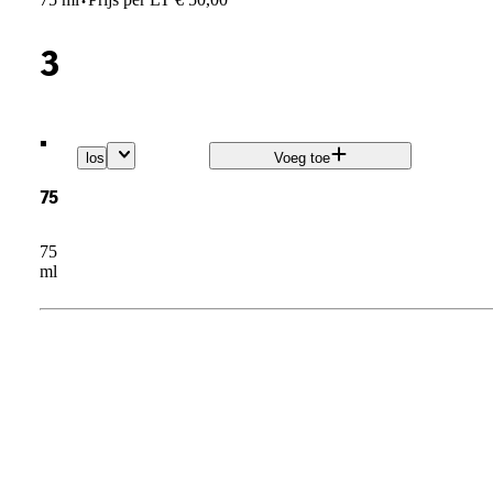
·
3
.
los
Voeg toe
75
75
ml