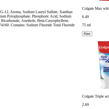
Colgate Max whit
G-12, Aroma, Sodium Lauryl Sulfate, Xanthan
dium Pyrophosphate, Phosphoric Acid, Sodium
6
.
49
 Bicarbonate, Anethole, Beta-Caryophyllene,
74160. Contains: Sodium Fluoride Total Fluoride
75 ml
Kies
Colgate Triple ac
2
.
69