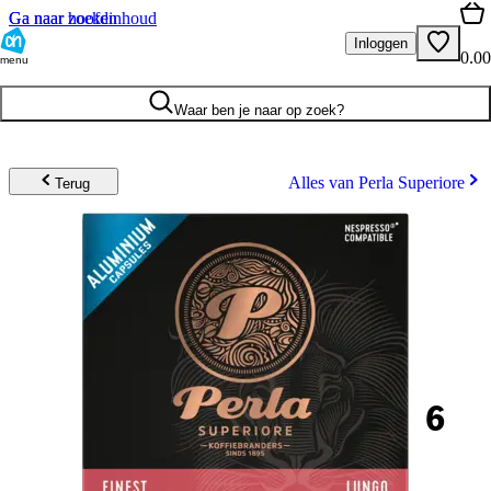
Ga naar hoofdinhoud
Ga naar zoeken
Inloggen
0.00
menu
Waar ben je naar op zoek?
Alles van Perla Superiore
Terug
6
.