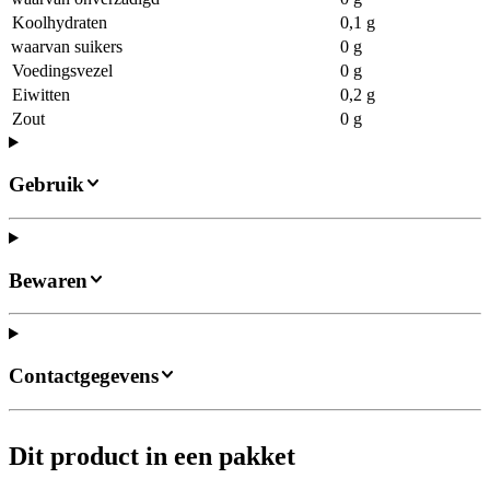
Koolhydraten
0,1 g
waarvan suikers
0 g
Voedingsvezel
0 g
Eiwitten
0,2 g
Zout
0 g
Gebruik
Bewaren
Contactgegevens
Dit product in een pakket