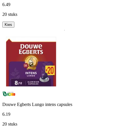
6
.
49
20 stuks
Kies
Douwe Egberts Lungo intens capsules
6
.
19
20 stuks