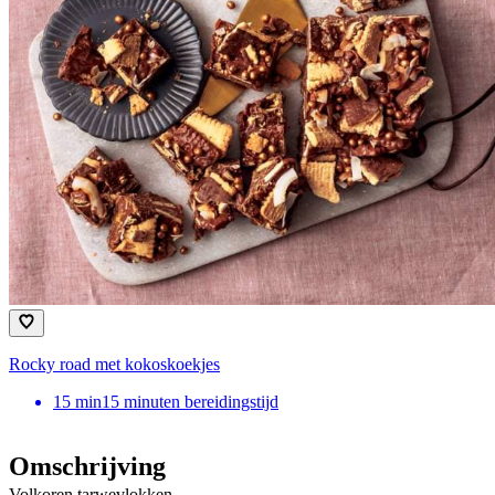
Rocky road met kokoskoekjes
15
min
15 minuten bereidingstijd
Omschrijving
Volkoren tarwevlokken