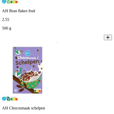
AH Bran flakes fruit
2
.
55
500 g
AH Chocosmaak schelpen