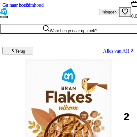
Ga naar hoofdinhoud
Ga naar zoeken
Inloggen
0.
menu
Waar ben je naar op zoek?
Alles van AH
Terug
2
.