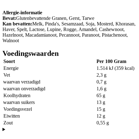
Allergie-informatie
Bevat:
Glutenbevattende Granen, Gerst, Tarwe
Kan bevatten:
Melk, Pinda's, Sesamzaad, Soja, Mosterd, Khorasan,
Haver, Spelt, Lactose, Lupine, Rogge, Amandel, Cashewnoot,
Hazelnoot, Macadamianoot, Pecannoot, Paranoot, Pistachenoot,
Walnoot
Voedingswaarden
Soort
Per 100 Gram
Energie
1.514 kJ (359 kcal)
Vet
2,3 g
waarvan verzadigd
0,7 g
waarvan onverzadigd
1,6 g
Koolhydraten
65 g
waarvan suikers
13 g
Voedingsvezel
15 g
Eiwitten
12 g
Zout
0,55 g