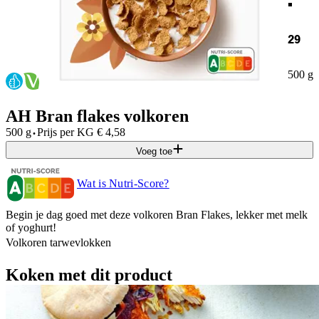
29
500 g
AH Bran flakes volkoren
·
500 g
Prijs per
KG
€
4,58
Voeg toe
Wat is Nutri-Score?
Begin je dag goed met deze volkoren Bran Flakes, lekker met melk
of yoghurt!
Volkoren tarwevlokken
Koken met dit product