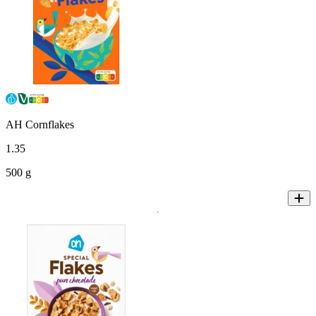
AH Cornflakes
1
.
35
500 g