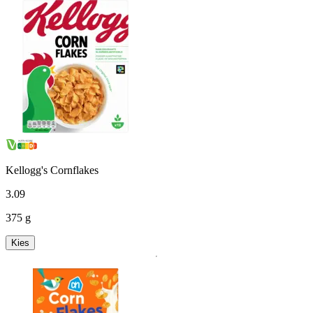
Kellogg's Cornflakes
3
.
09
375 g
Kies