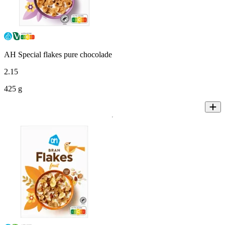
AH Special flakes pure chocolade
2
.
15
425 g