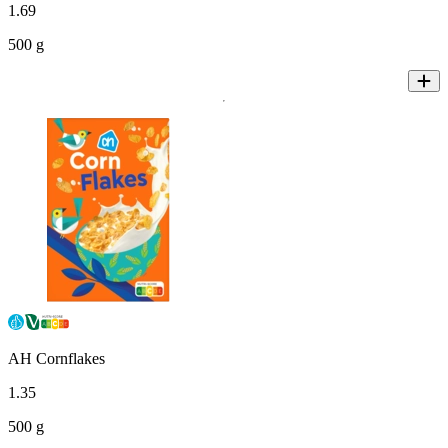
1
.
69
500 g
AH Cornflakes
1
.
35
500 g