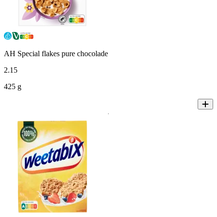
AH Special flakes pure chocolade
2
.
15
425 g