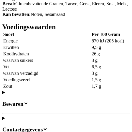
Bevat:
Glutenbevattende Granen, Tarwe, Gerst, Eieren, Soja, Melk,
Lactose
Kan bevatten:
Noten, Sesamzaad
Voedingswaarden
Soort
Per 100 Gram
Energie
870 kJ (205 kcal)
Eiwitten
9,5 g
Koolhydraten
26 g
waarvan suikers
3 g
Vet
6,5 g
waarvan verzadigd
3 g
Voedingsvezel
1,5 g
Zout
1,7 g
Bewaren
Contactgegevens