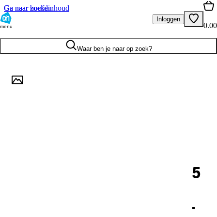
Ga naar hoofdinhoud
Ga naar zoeken
Inloggen
0.00
menu
Waar ben je naar op zoek?
5
.