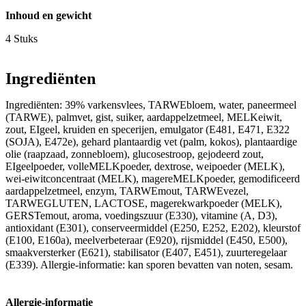
Inhoud en gewicht
4 Stuks
Ingrediënten
Ingrediënten: 39% varkensvlees, TARWEbloem, water, paneermeel
(TARWE), palmvet, gist, suiker, aardappelzetmeel, MELKeiwit,
zout, EIgeel, kruiden en specerijen, emulgator (E481, E471, E322
(SOJA), E472e), gehard plantaardig vet (palm, kokos), plantaardige
olie (raapzaad, zonnebloem), glucosestroop, gejodeerd zout,
EIgeelpoeder, volleMELKpoeder, dextrose, weipoeder (MELK),
wei-eiwitconcentraat (MELK), magereMELKpoeder, gemodificeerd
aardappelzetmeel, enzym, TARWEmout, TARWEvezel,
TARWEGLUTEN, LACTOSE, magerekwarkpoeder (MELK),
GERSTemout, aroma, voedingszuur (E330), vitamine (A, D3),
antioxidant (E301), conserveermiddel (E250, E252, E202), kleurstof
(E100, E160a), meelverbeteraar (E920), rijsmiddel (E450, E500),
smaakversterker (E621), stabilisator (E407, E451), zuurteregelaar
(E339). Allergie-informatie: kan sporen bevatten van noten, sesam.
Allergie-informatie