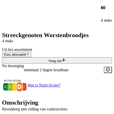
60
4 stuks
Streeckgenoten Worstenbroodjes
4 stuks
Uit het assortiment
Kies alternatief
Voeg toe
Na bezorging
minimaal 2 dagen houdbaar
Wat is Nutri-Score?
Omschrijving
Brooddeeg met vulling van varkensvlees