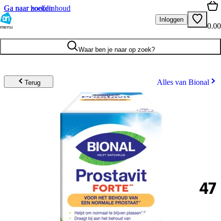
Ga naar hoofdinhoud
Ga naar zoeken
Inloggen
0.00
menu
Waar ben je naar op zoek?
Alles van Bional
Terug
47
.