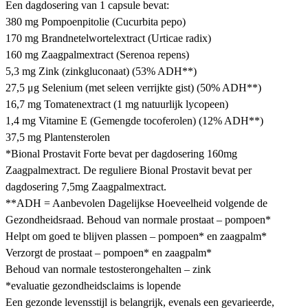
Een dagdosering van 1 capsule bevat:
380 mg Pompoenpitolie (Cucurbita pepo)
170 mg Brandnetelwortelextract (Urticae radix)
160 mg Zaagpalmextract (Serenoa repens)
5,3 mg Zink (zinkgluconaat) (53% ADH**)
27,5 μg Selenium (met seleen verrijkte gist) (50% ADH**)
16,7 mg Tomatenextract (1 mg natuurlijk lycopeen)
1,4 mg Vitamine E (Gemengde tocoferolen) (12% ADH**)
37,5 mg Plantensterolen
*Bional Prostavit Forte bevat per dagdosering 160mg
Zaagpalmextract. De reguliere Bional Prostavit bevat per
dagdosering 7,5mg Zaagpalmextract.
**ADH = Aanbevolen Dagelijkse Hoeveelheid volgende de
Gezondheidsraad. Behoud van normale prostaat – pompoen*
Helpt om goed te blijven plassen – pompoen* en zaagpalm*
Verzorgt de prostaat – pompoen* en zaagpalm*
Behoud van normale testosterongehalten – zink
*evaluatie gezondheidsclaims is lopende
Een gezonde levensstijl is belangrijk, evenals een gevarieerde,