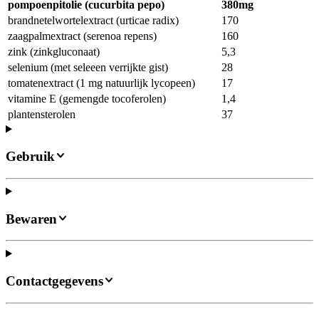
pompoenpitolie (cucurbita pepo)
380mg
brandnetelwortelextract (urticae radix)
170
zaagpalmextract (serenoa repens)
160
zink (zinkgluconaat)
5,3
selenium (met seleeen verrijkte gist)
28
tomatenextract (1 mg natuurlijk lycopeen)
17
vitamine E (gemengde tocoferolen)
1,4
plantensterolen
37
Gebruik
Bewaren
Contactgegevens