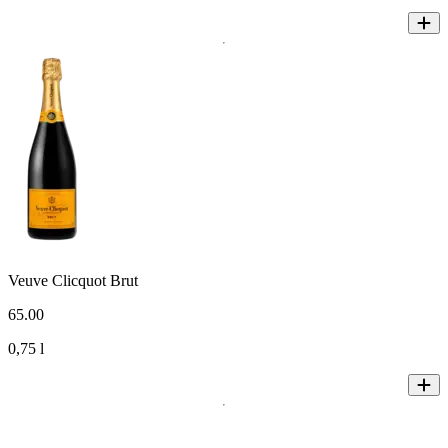
Veuve Clicquot Brut
65
.
00
0,75 l