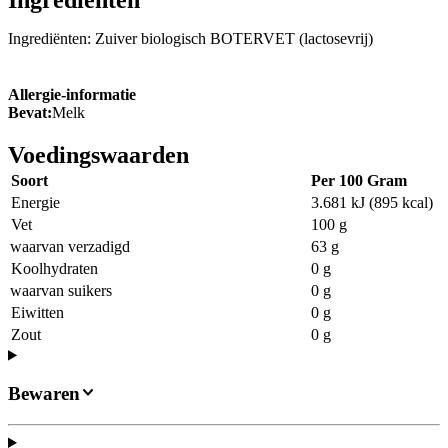
Ingrediënten
Ingrediënten: Zuiver biologisch BOTERVET (lactosevrij)
Allergie-informatie
Bevat:
Melk
Voedingswaarden
Soort
Per 100 Gram
Energie
3.681 kJ (895 kcal)
Vet
100 g
waarvan verzadigd
63 g
Koolhydraten
0 g
waarvan suikers
0 g
Eiwitten
0 g
Zout
0 g
Bewaren