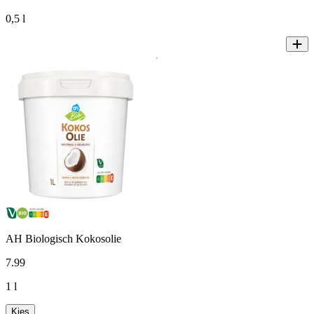
0,5 l
AH Biologisch Kokosolie
7
.
99
1 l
Kies