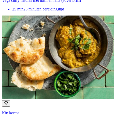
Vega curry madras met naan en raita (advertorial)
25
min
25 minuten bereidingstijd
Kip korma