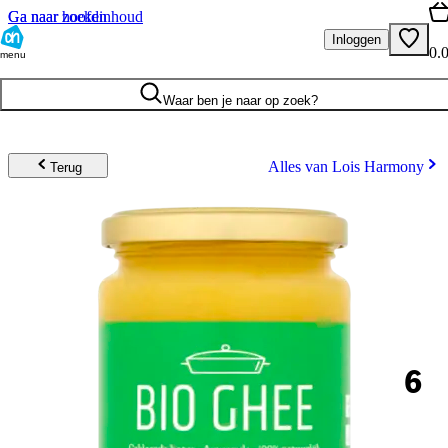
Ga naar hoofdinhoud
Ga naar zoeken
Inloggen
0.
menu
Waar ben je naar op zoek?
Alles van Lois Harmony
Terug
6
.