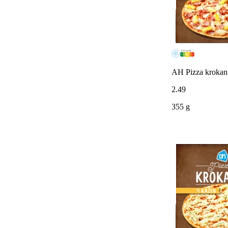
AH Pizza krokan
2
.
49
355 g