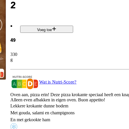
2
.
Voeg toe
49
330
g
Wat is Nutri-Score?
Oven aan, pizza erin! Deze pizza krokante speciaal heeft een kna
Alleen even afbakken in eigen oven. Buon appetito!
Lekkere krokante dunne bodem
Met gouda, salami en champignons
En met gekookte ham