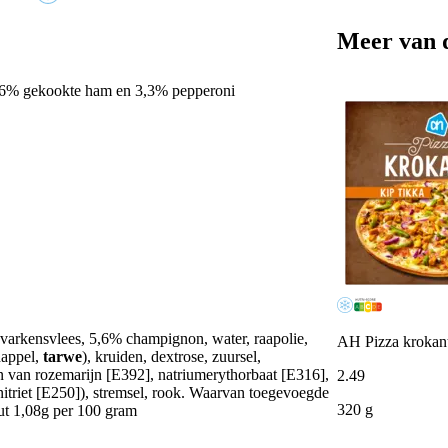
Meer van 
,6% gekookte ham en 3,3% pepperoni
varkensvlees, 5,6% champignon, water, raapolie,
AH Pizza krokant
rdappel,
tarwe
), kruiden, dextrose, zuursel,
ten van rozemarijn [E392], natriumerythorbaat [E316],
2
.
49
itriet [E250]), stremsel, rook. Waarvan toegevoegde
320 g
ut 1,08g per 100 gram