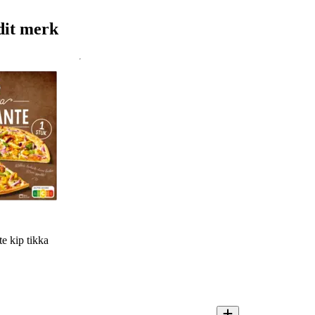
dit merk
e kip tikka