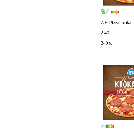
AH Pizza krokan
2
.
49
340 g