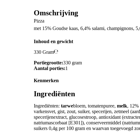
Omschrijving
Pizza
met 15% Goudse kaas, 6,4% salami, champignons, 5
Inhoud en gewicht
330 Gram
Portiegrootte:
330 gram
Aantal porties:
1
Kenmerken
Ingrediënten
Ingrediënten:
tarwe
bloem, tomatenpuree,
melk
, 12% 
varkensvet, gist, zout, suiker, specerijen, zetmeel (aa
specerijenextract, glucosestroop, antioxidant (extrac
natriumascorbaat [E301]), conserveermiddel (natriumn
suikers 0,4g per 100 gram en waarvan toegevoegd zo