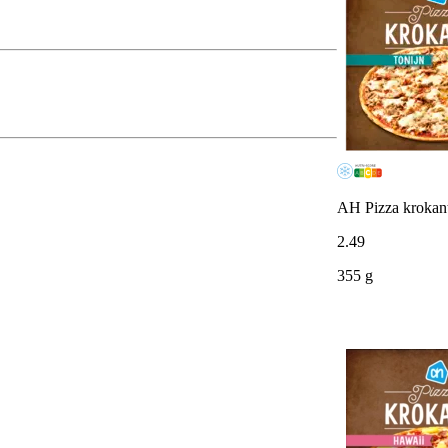
AH Pizza krokant
2
.
49
355 g