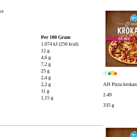
we
Per 100 Gram
1.074 kJ (256 kcal)
12 g
4,6 g
7,2 g
25 g
2,4 g
AH Pizza krokan
2,2 g
11 g
2
.
49
1,15 g
335 g