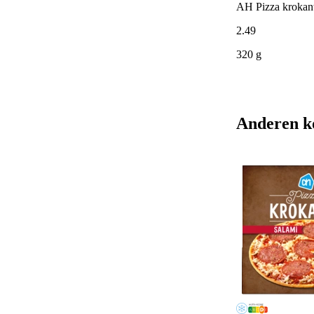
AH Pizza krokant
2
.
49
320 g
Anderen k