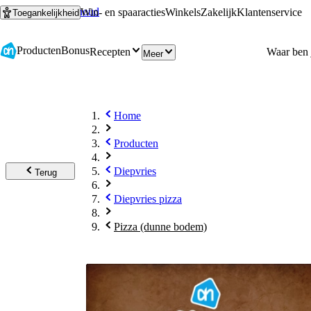
Ga naar hoofdinhoud
Ga naar zoeken
Win- en spaaracties
Winkels
Zakelijk
Klantenservice
Toegankelijkheid
Producten
Bonus
Recepten
Meer
Home
Producten
Diepvries
Terug
Diepvries pizza
Pizza (dunne bodem)