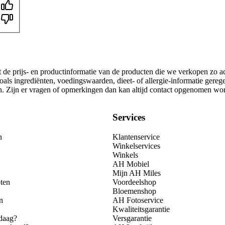
t de prijs- en productinformatie van de producten die we verkopen zo a
als ingrediënten, voedingswaarden, dieet- of allergie-informatie gereg
gen. Zijn er vragen of opmerkingen dan kan altijd contact opgenomen wo
Services
n
Klantenservice
Winkelservices
Winkels
AH Mobiel
Mijn AH Miles
ten
Voordeelshop
Bloemenshop
n
AH Fotoservice
Kwaliteitsgarantie
daag?
Versgarantie