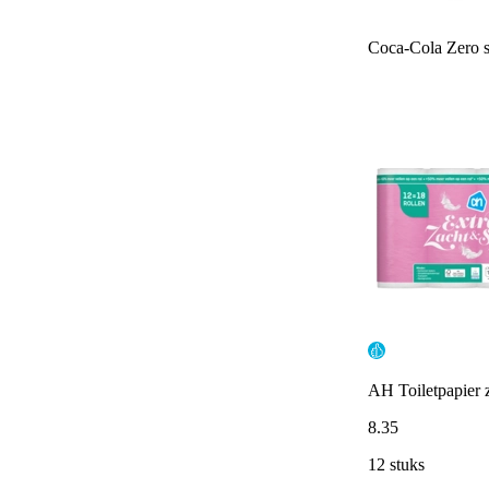
Coca-Cola Zero s
AH Toiletpapier z
8
.
35
12 stuks