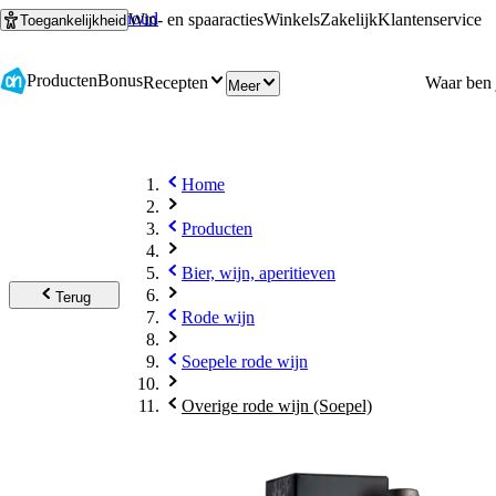
Ga naar hoofdinhoud
Ga naar zoeken
Win- en spaaracties
Winkels
Zakelijk
Klantenservice
Toegankelijkheid
Producten
Bonus
Recepten
Meer
Home
Producten
Bier, wijn, aperitieven
Terug
Rode wijn
Soepele rode wijn
Overige rode wijn (Soepel)