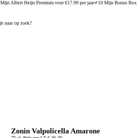
Mijn Albert Heijn Premium voor €17.99 per jaar
10 Mijn Bonus Box 
Zonin Valpolicella Amarone
75 cl
Prijs per
LT
€
36,39