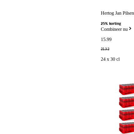
Hertog Jan Pilsene
25% korting
Combineer nu
15
.
99
21
.
32
24 x 30 cl