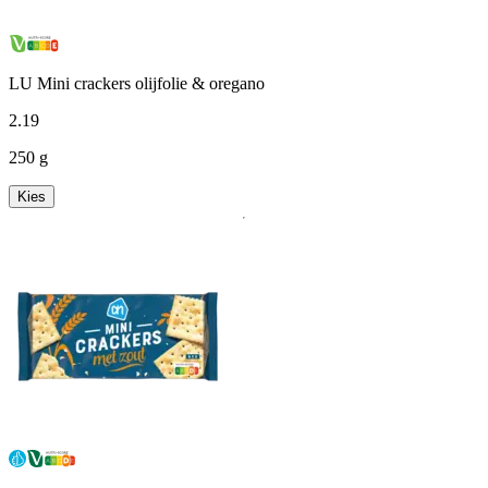
LU Mini crackers olijfolie & oregano
2
.
19
250 g
Kies