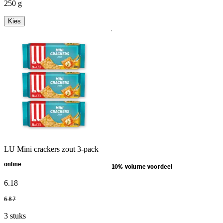
250 g
Kies
LU Mini crackers zout 3-pack
online
10% volume voordeel
6
.
18
6
.
87
3 stuks