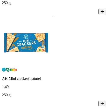
250 g
AH Mini crackers naturel
1
.
49
250 g