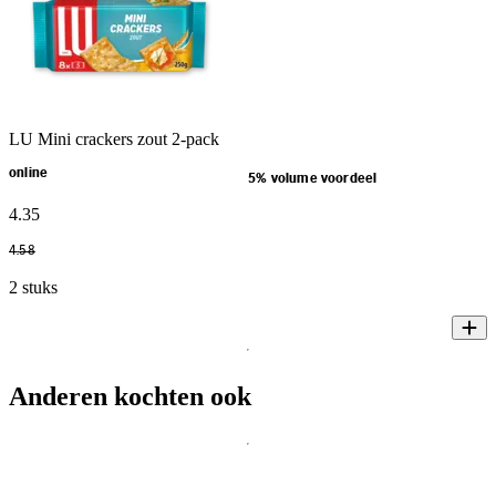
LU Mini crackers zout 2-pack
online
5% volume voordeel
4
.
35
4
.
58
2 stuks
Anderen kochten ook