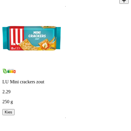
LU Mini crackers zout
2
.
29
250 g
Kies