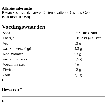
Allergie-informatie
Bevat:
Sesamzaad, Tarwe, Glutenbevattende Granen, Gerst
Kan bevatten:
Soja
Voedingswaarden
Soort
Per 100 Gram
Energie
1.812 kJ (431 kcal)
Vet
13 g
waarvan verzadigd
5,5 g
Koolhydraten
63 g
waarvan suikers
1,5 g
Voedingsvezel
7 g
Eiwitten
12 g
Zout
2,1 g
Bewaren