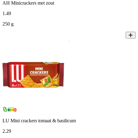
AH Minicrackers met zout
1
.
49
250 g
LU Mini crackers tomaat & basilicum
2
.
29