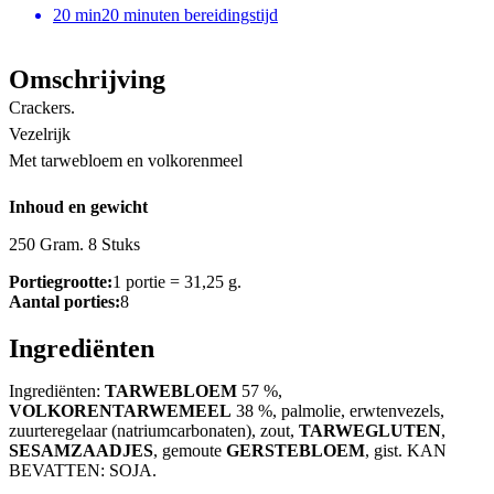
20
min
20 minuten bereidingstijd
Omschrijving
Crackers.
Vezelrijk
Met tarwebloem en volkorenmeel
Inhoud en gewicht
250 Gram. 8 Stuks
Portiegrootte:
1 portie = 31,25 g.
Aantal porties:
8
Ingrediënten
Ingrediënten:
TARWEBLOEM
57 %,
VOLKORENTARWEMEEL
38 %, palmolie, erwtenvezels,
zuurteregelaar (natriumcarbonaten), zout,
TARWEGLUTEN
,
SESAMZAADJES
, gemoute
GERSTEBLOEM
, gist. KAN
BEVATTEN: SOJA.