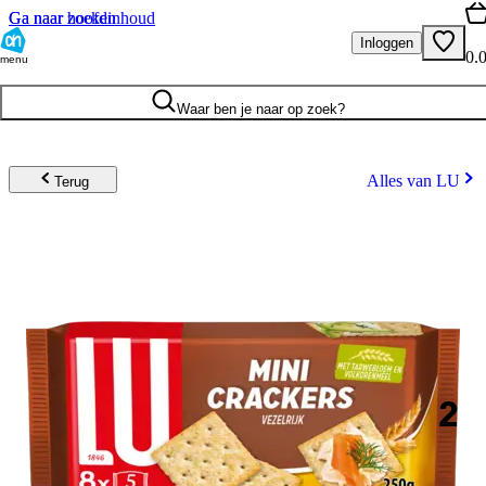
Ga naar hoofdinhoud
Ga naar zoeken
Inloggen
0.
menu
Waar ben je naar op zoek?
Alles van LU
Terug
2
.