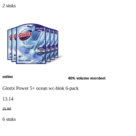
2 stuks
online
40% volume voordeel
Glorix Power 5+ ocean wc-blok 6-pack
13
.
14
21
.
90
6 stuks