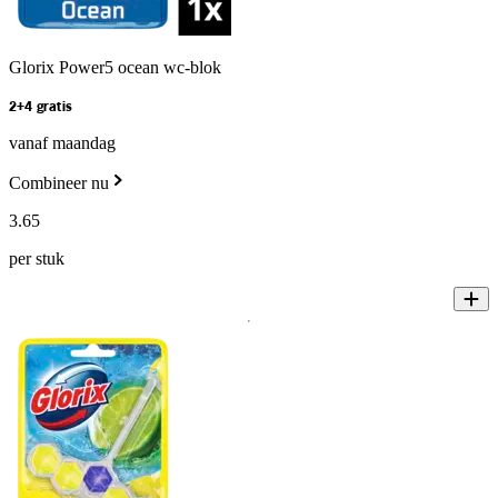
Glorix Power5 ocean wc-blok
2+4 gratis
vanaf maandag
Combineer nu
3
.
65
per stuk