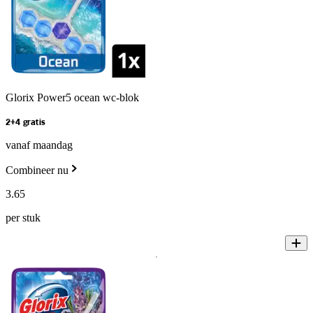
Glorix Power5 ocean wc-blok
2+4 gratis
vanaf maandag
Combineer nu
3
.
65
per stuk