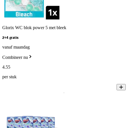
Glorix WC blok power 5 met bleek
2+4 gratis
vanaf maandag
Combineer nu
4
.
55
per stuk