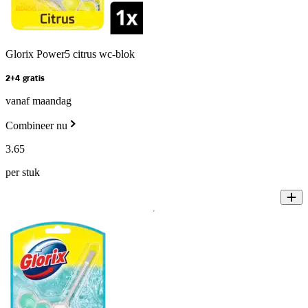
Glorix Power5 citrus wc-blok
2+4 gratis
vanaf maandag
Combineer nu
3
.
65
per stuk