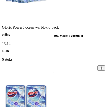
Glorix Power5 ocean wc-blok 6-pack
online
40% volume voordeel
13
.
14
21
.
90
6 stuks