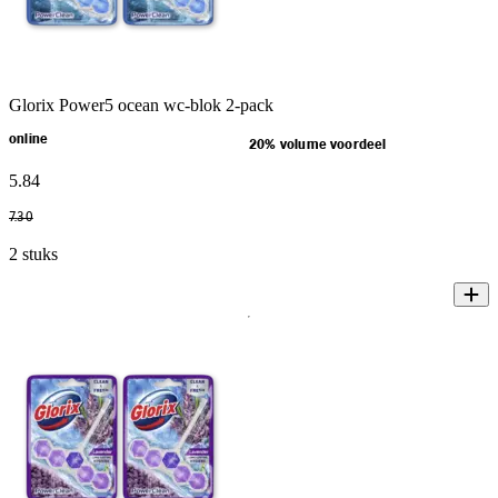
Glorix Power5 ocean wc-blok 2-pack
online
20% volume voordeel
5
.
84
7
.
30
2 stuks