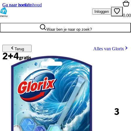
Ga naar hoofdinhoud
Ga naar zoeken
Inloggen
0.00
menu
Waar ben je naar op zoek?
Alles van Glorix
Terug
2+4
gratis
3
.