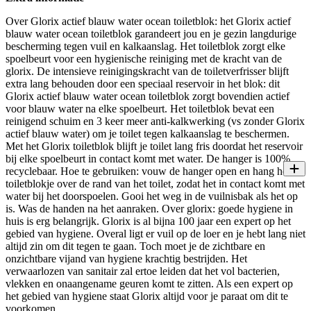
Over Glorix actief blauw water ocean toiletblok: het Glorix actief
blauw water ocean toiletblok garandeert jou en je gezin langdurige
bescherming tegen vuil en kalkaanslag. Het toiletblok zorgt elke
spoelbeurt voor een hygienische reiniging met de kracht van de
glorix. De intensieve reinigingskracht van de toiletverfrisser blijft
extra lang behouden door een speciaal reservoir in het blok: dit
Glorix actief blauw water ocean toiletblok zorgt bovendien actief
voor blauw water na elke spoelbeurt. Het toiletblok bevat een
reinigend schuim en 3 keer meer anti-kalkwerking (vs zonder Glorix
actief blauw water) om je toilet tegen kalkaanslag te beschermen.
Met het Glorix toiletblok blijft je toilet lang fris doordat het reservoir
bij elke spoelbeurt in contact komt met water. De hanger is 100%
recyclebaar. Hoe te gebruiken: vouw de hanger open en hang het
toiletblokje over de rand van het toilet, zodat het in contact komt met
water bij het doorspoelen. Gooi het weg in de vuilnisbak als het op
is. Was de handen na het aanraken. Over glorix: goede hygiene in
huis is erg belangrijk. Glorix is al bijna 100 jaar een expert op het
gebied van hygiene. Overal ligt er vuil op de loer en je hebt lang niet
altijd zin om dit tegen te gaan. Toch moet je de zichtbare en
onzichtbare vijand van hygiene krachtig bestrijden. Het
verwaarlozen van sanitair zal ertoe leiden dat het vol bacterien,
vlekken en onaangename geuren komt te zitten. Als een expert op
het gebied van hygiene staat Glorix altijd voor je paraat om dit te
voorkomen.