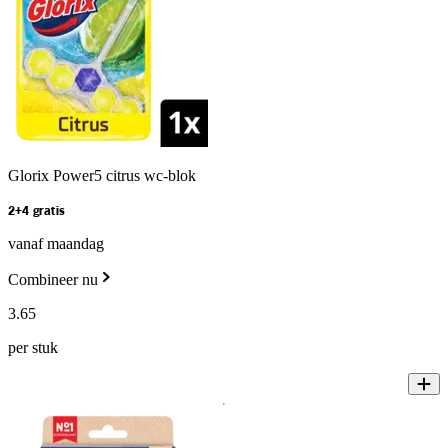
Glorix Power5 citrus wc-blok
2+4 gratis
vanaf maandag
Combineer nu
3
.
65
per stuk