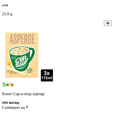
1
.
49
25.9 g
Knorr Cup-a-soup asperge
50% korting
Combineer nu