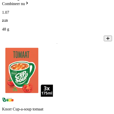
Combineer nu
1
.
07
2
.
15
48 g
Knorr Cup-a-soup tomaat