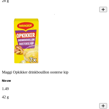
28 g
Maggi Opkikker drinkbouillon oosterse kip
Nieuw
1
.
49
42 g