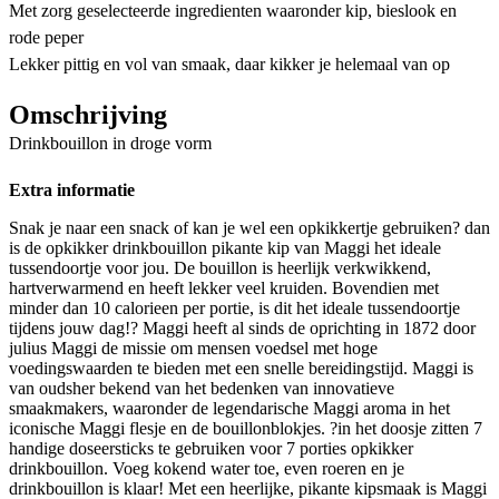
Met zorg geselecteerde ingredienten waaronder kip, bieslook en
rode peper
Lekker pittig en vol van smaak, daar kikker je helemaal van op
Omschrijving
Drinkbouillon in droge vorm
Extra informatie
Snak je naar een snack of kan je wel een opkikkertje gebruiken? dan
is de opkikker drinkbouillon pikante kip van Maggi het ideale
tussendoortje voor jou. De bouillon is heerlijk verkwikkend,
hartverwarmend en heeft lekker veel kruiden. Bovendien met
minder dan 10 calorieen per portie, is dit het ideale tussendoortje
tijdens jouw dag!? Maggi heeft al sinds de oprichting in 1872 door
julius Maggi de missie om mensen voedsel met hoge
voedingswaarden te bieden met een snelle bereidingstijd. Maggi is
van oudsher bekend van het bedenken van innovatieve
smaakmakers, waaronder de legendarische Maggi aroma in het
iconische Maggi flesje en de bouillonblokjes. ?in het doosje zitten 7
handige doseersticks te gebruiken voor 7 porties opkikker
drinkbouillon. Voeg kokend water toe, even roeren en je
drinkbouillon is klaar! Met een heerlijke, pikante kipsmaak is Maggi