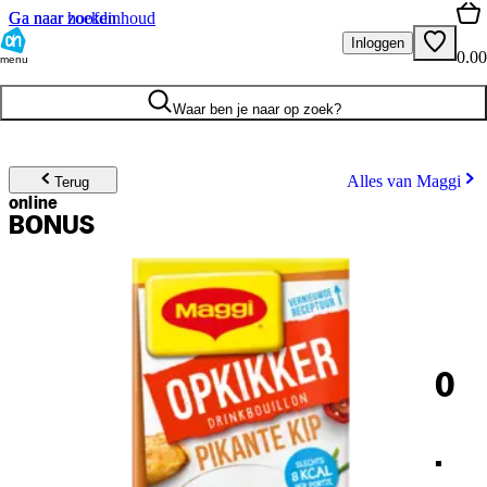
Ga naar hoofdinhoud
Ga naar zoeken
Inloggen
0.00
menu
Waar ben je naar op zoek?
Alles van Maggi
Terug
online
BONUS
0
.