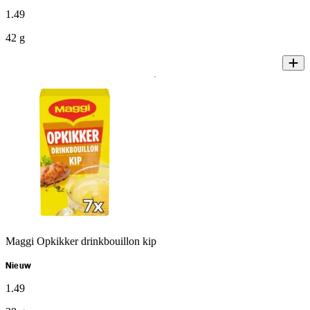
1
.
49
42 g
Maggi Opkikker drinkbouillon kip
Nieuw
1
.
49