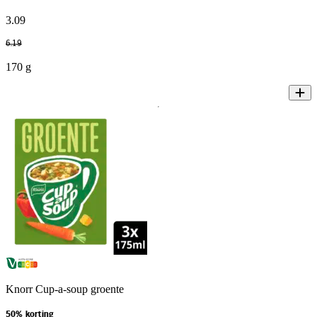
3
.
09
6
.
19
170 g
Knorr Cup-a-soup groente
50% korting