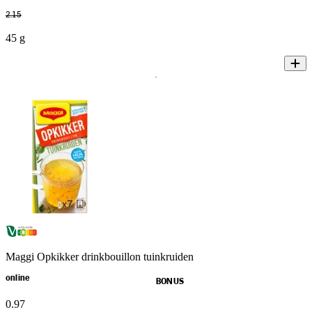
2
.
15
45 g
Maggi Opkikker drinkbouillon tuinkruiden
online
BONUS
0
.
97