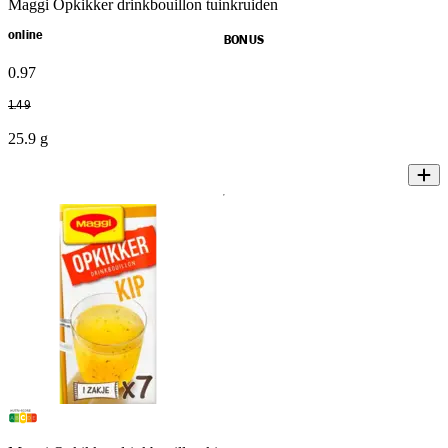
Maggi Opkikker drinkbouillon tuinkruiden
online
BONUS
0
.
97
1
.
49
25.9 g