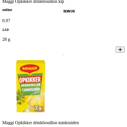
Maggi Opkikker drinkbouillon kip
online
BONUS
0
.
97
1
.
49
28 g
Maggi Opkikker drinkbouillon tuinkruiden