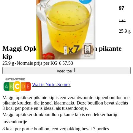
97
1
.
49
25.9 g
Maggi Opkikker drinkbouillon pikante
kip
·
25.9 g
Normale prijs per
KG
€
57,53
Voeg toe
Wat is Nutri-Score?
Maggi opkikker pikante kip is een verantwoorde kippenbouillon met
pikante kruiden, die je snel klaarmaakt. Deze bouillon bevat slechts
8 kcal per portie en is ideaal als tussendoortje.
Maggi opkikker drinkbouillon pikante kip is een lekker hartig
tussendoortje
8 kcal per portie bouillon, een verpakking bevat 7 porties