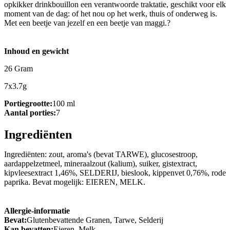
opkikker drinkbouillon een verantwoorde traktatie, geschikt voor elk
moment van de dag: of het nou op het werk, thuis of onderweg is.
Met een beetje van jezelf en een beetje van maggi.?
Inhoud en gewicht
26 Gram
7x3.7g
Portiegrootte:
100 ml
Aantal porties:
7
Ingrediënten
Ingrediënten: zout, aroma's (bevat TARWE), glucosestroop,
aardappelzetmeel, mineraalzout (kalium), suiker, gistextract,
kipvleesextract 1,46%, SELDERIJ, bieslook, kippenvet 0,76%, rode
paprika. Bevat mogelijk: EIEREN, MELK.
Allergie-informatie
Bevat:
Glutenbevattende Granen, Tarwe, Selderij
Kan bevatten:
Eieren, Melk