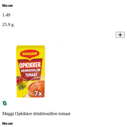
Nieuw
1
.
49
25.9 g
Maggi Opkikker drinkbouillon tomaat
Nieuw