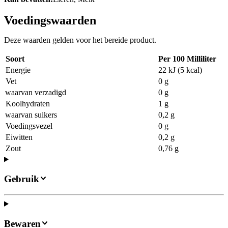
Voedingswaarden
Deze waarden gelden voor het bereide product.
Soort
Per 100 Milliliter
Energie
22 kJ (5 kcal)
Vet
0 g
waarvan verzadigd
0 g
Koolhydraten
1 g
waarvan suikers
0,2 g
Voedingsvezel
0 g
Eiwitten
0,2 g
Zout
0,76 g
Gebruik
Bewaren