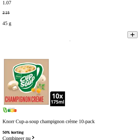
1
.
07
2
.
15
45 g
Knorr Cup-a-soup champignon crème 10-pack
50% korting
Combineer nu