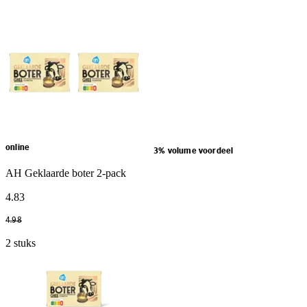
online
3% volume voordeel
AH Geklaarde boter 2-pack
4
.
83
4
.
98
2 stuks