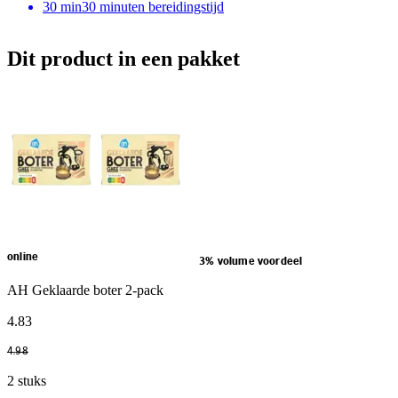
30
min
30 minuten bereidingstijd
Dit product in een pakket
online
3% volume voordeel
AH Geklaarde boter 2-pack
4
.
83
4
.
98
2 stuks