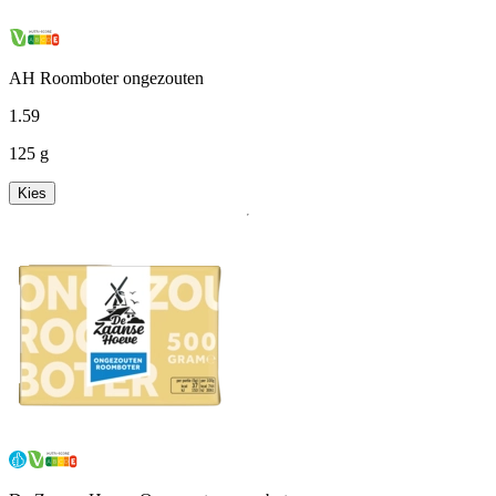
AH Roomboter ongezouten
1
.
59
125 g
Kies