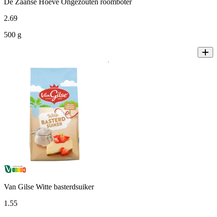
De Zaanse Hoeve Ongezouten roomboter
2
.
69
500 g
Van Gilse Witte basterdsuiker
1
.
55