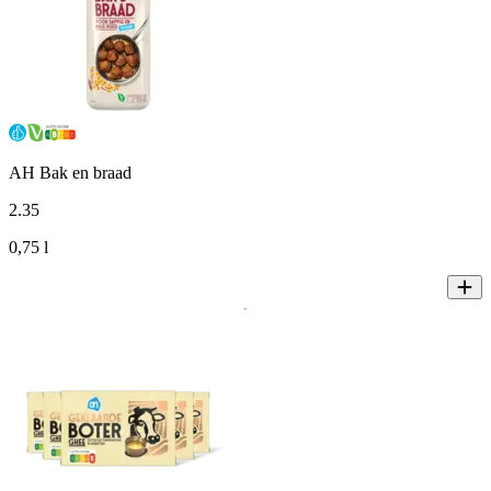
AH Bak en braad
2
.
35
0,75 l