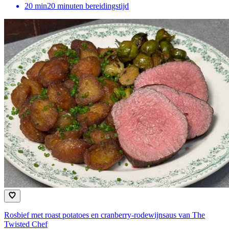
20
min
20 minuten bereidingstijd
Rosbief met roast potatoes en cranberry-rodewijnsaus van The
Twisted Chef