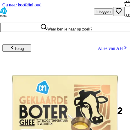
Ga naar hoofdinhoud
Ga naar zoeken
Inloggen
0.
menu
Waar ben je naar op zoek?
Alles van AH
Terug
2
.