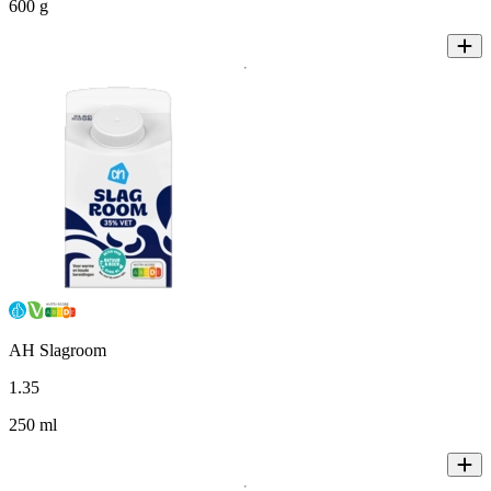
600 g
AH Slagroom
1
.
35
250 ml