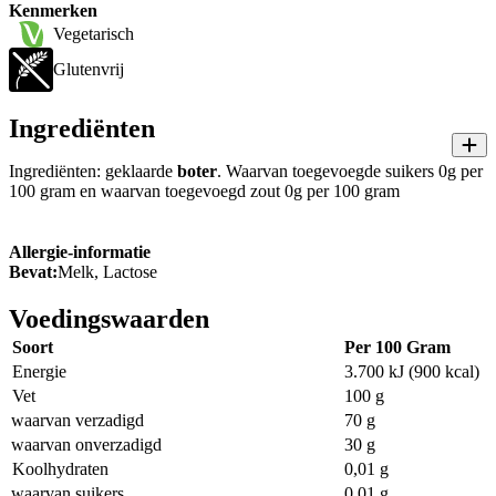
Kenmerken
Vegetarisch
Glutenvrij
Ingrediënten
Ingrediënten: geklaarde
boter
. Waarvan toegevoegde suikers 0g per
100 gram en waarvan toegevoegd zout 0g per 100 gram
Allergie-informatie
Bevat:
Melk, Lactose
Voedingswaarden
Soort
Per 100 Gram
Energie
3.700 kJ (900 kcal)
Vet
100 g
waarvan verzadigd
70 g
waarvan onverzadigd
30 g
Koolhydraten
0,01 g
waarvan suikers
0,01 g