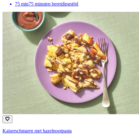
75
min
75 minuten bereidingstijd
Kaiserschmarrn met hazelnootpasta