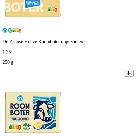
De Zaanse Hoeve Roomboter ongezouten
1
.
35
250 g