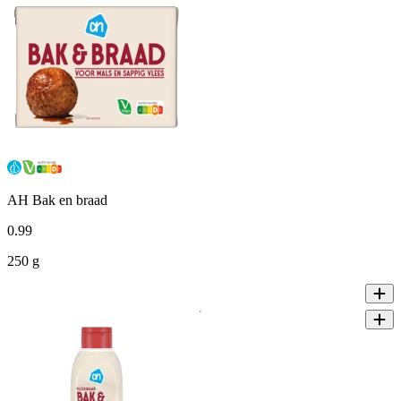
AH Bak en braad
0
.
99
250 g