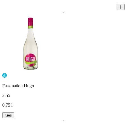
Faszination Hugo
2
.
55
0,75 l
Kies