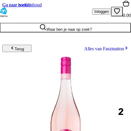
Ga naar hoofdinhoud
Ga naar zoeken
Inloggen
0.00
menu
Waar ben je naar op zoek?
Alles van Faszination
Terug
2
.