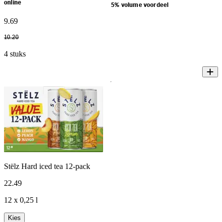
online
5% volume voordeel
9
.
69
10
.
20
4 stuks
Stëlz Hard iced tea 12-pack
22
.
49
12 x 0,25 l
Kies