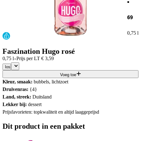
69
0,75 l
Faszination Hugo rosé
·
0,75 l
Prijs per
LT
€
3,59
los
Voeg toe
Kleur, smaak:
bubbels, lichtzoet
Druivenras:
{4}
Land, streek:
Duitsland
Lekker bij:
dessert
Prijsfavorieten: topkwaliteit en altijd laaggeprijsd
Dit product in een pakket