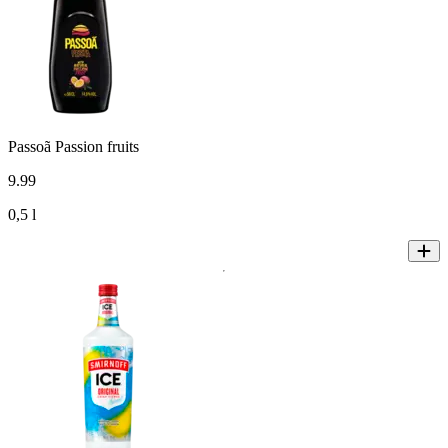
Passoã Passion fruits
9
.
99
0,5 l