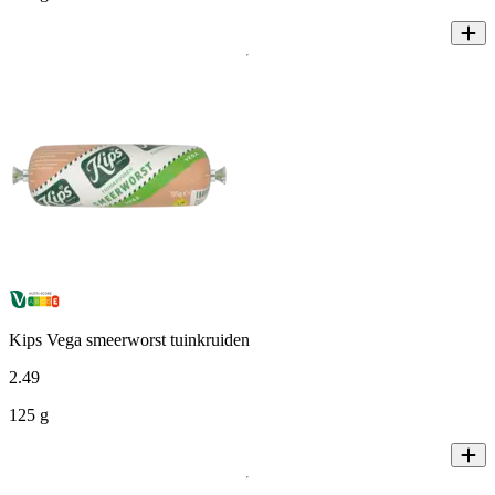
Kips Vega smeerworst tuinkruiden
2
.
49
125 g