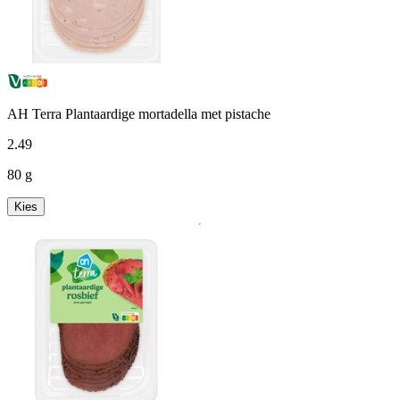
AH Terra Plantaardige mortadella met pistache
2
.
49
80 g
Kies