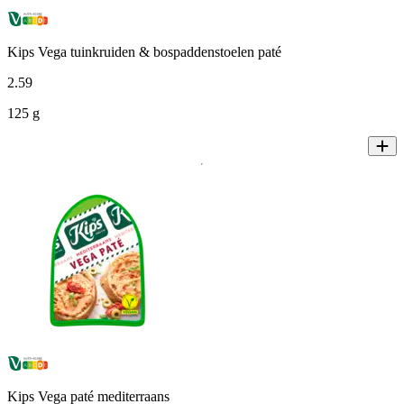
Kips Vega tuinkruiden & bospaddenstoelen paté
2
.
59
125 g
Kips Vega paté mediterraans