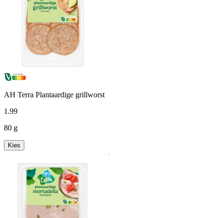
AH Terra Plantaardige grillworst
1
.
99
80 g
Kies