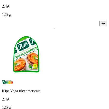
2
.
49
125 g
Kips Vega filet americain
2
.
49
125 g