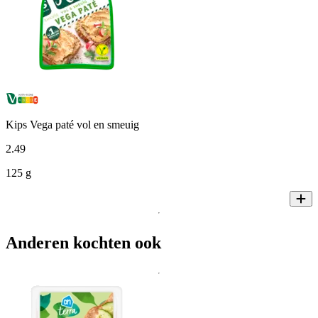
Kips Vega paté vol en smeuig
2
.
49
125 g
Anderen kochten ook