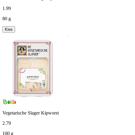
1
.
99
80 g
Kies
Vegetarische Slager Kipworst
2
.
79
100 g