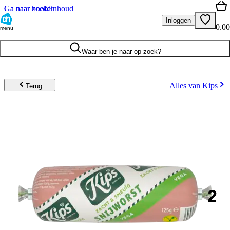
Ga naar hoofdinhoud
Ga naar zoeken
Inloggen
0.00
menu
Waar ben je naar op zoek?
Alles van Kips
Terug
2
.