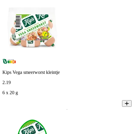
Kips Vega smeerworst kleintje
2
.
19
6 x 20 g