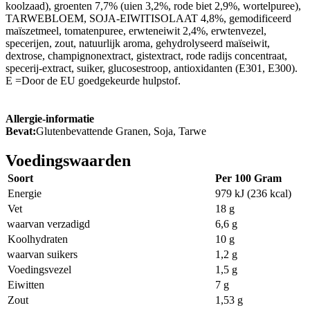
koolzaad), groenten 7,7% (uien 3,2%, rode biet 2,9%, wortelpuree),
TARWEBLOEM, SOJA-EIWITISOLAAT 4,8%, gemodificeerd
maïszetmeel, tomatenpuree, erwteneiwit 2,4%, erwtenvezel,
specerijen, zout, natuurlijk aroma, gehydrolyseerd maïseiwit,
dextrose, champignonextract, gistextract, rode radijs concentraat,
specerij-extract, suiker, glucosestroop, antioxidanten (E301, E300).
E =Door de EU goedgekeurde hulpstof.
Allergie-informatie
Bevat:
Glutenbevattende Granen, Soja, Tarwe
Voedingswaarden
Soort
Per 100 Gram
Energie
979 kJ (236 kcal)
Vet
18 g
waarvan verzadigd
6,6 g
Koolhydraten
10 g
waarvan suikers
1,2 g
Voedingsvezel
1,5 g
Eiwitten
7 g
Zout
1,53 g