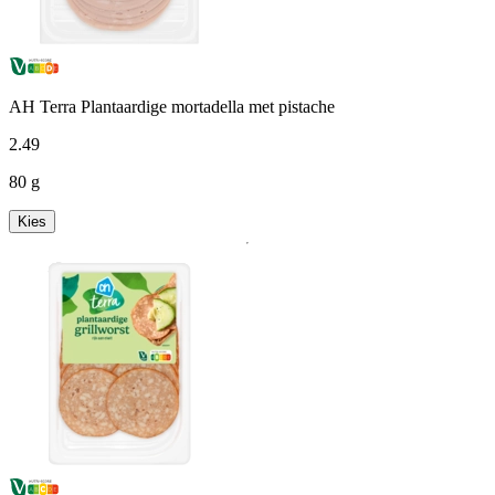
AH Terra Plantaardige mortadella met pistache
2
.
49
80 g
Kies