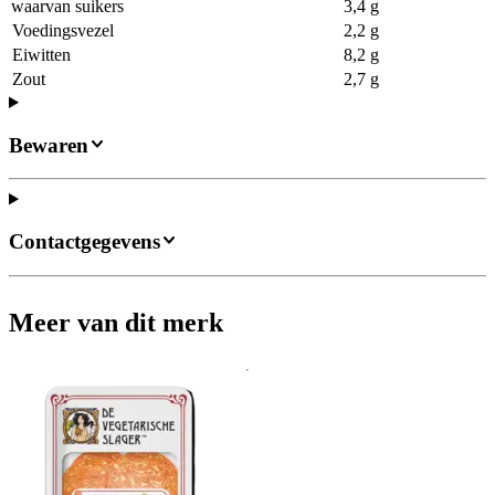
waarvan suikers
3,4 g
Voedingsvezel
2,2 g
Eiwitten
8,2 g
Zout
2,7 g
Bewaren
Contactgegevens
Meer van dit merk