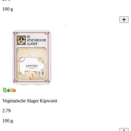
100 g
Vegetarische Slager Kipworst
2
.
79
100 g