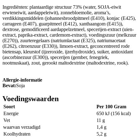
Ingrediënten: plantaardige structuur 73% (water, SOJA-eiwit
erwteneiwit, aardappeleiwit), zonnebloemolie, aroma’s,
verdikkingsmiddelen (johannesbroodpitmeel (E410), konjac (E425),
carrageen (E407), guarpitmeel (E412), xanthaangom (E415)),
dextrose, gemodificeerd aardappelzetmeel, specerijen-extract (uien-
extract, paprika-extract, cardemom-extract), voedingszuur (melkzuur
(E270)), zuurteregelaars (natriumlactaat (E325), natriumacetaat
(E262), citroenzuur (E330)), limoen-extract, geconcentreerd rode
bietensap, kleurstof (ijzeroxide, ijzerhydroxide), suiker, antioxidant
(ascorbinezuur (E300)), specerijen (gember, fenegriek,
nootmuskaat), zout, gerookt maltodextrine (maltodextrine, rook).
Allergie-informatie
Bevat:
Soja
Voedingswaarden
Soort
Per 100 Gram
Energie
650 kJ (156 kcal)
Vet
11 g
waarvan verzadigd
1,4 g
Koolhydraten
5,2 g