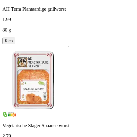
AH Terra Plantaardige grillworst
1
.
99
80 g
Kies
Vegetarische Slager Spaanse worst
2
.
79