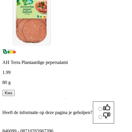
AH Terra Plantaardige pepersalami
1
.
99
80 g
Kies
Heeft de informatie op deze pagina je geholpen?
846099
-
08710765967396