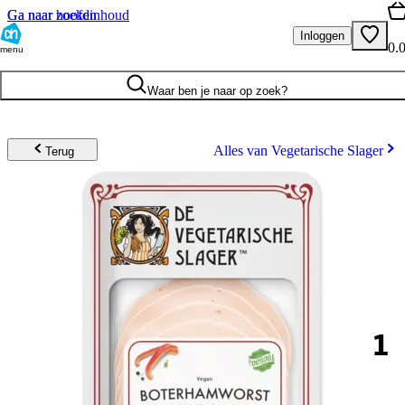
Ga naar hoofdinhoud
Ga naar zoeken
Inloggen
0.
menu
Waar ben je naar op zoek?
Alles van Vegetarische Slager
Terug
1
.