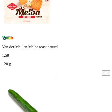
Van der Meulen Melba toast naturel
1
.
59
120 g