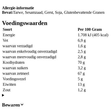
Allergie-informatie
Bevat:
Tarwe, Sesamzaad, Gerst, Soja, Glutenbevattende Granen
Voedingswaarden
Soort
Per 100 Gram
Energie
1.708 kJ (405 kcal)
Vet
6,9 g
waarvan verzadigd
1,6 g
waarvan enkelvoudig onverzadigd
2,5 g
waarvan meervoudig onverzadigd
2,8 g
Koolhydraten
70 g
waarvan suikers
3,2 g
waarvan zetmeel
67 g
Voedingsvezel
5 g
Eiwitten
13 g
Zout
1,2 g
Bewaren