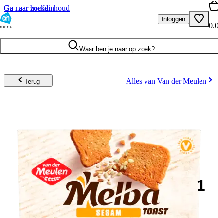
Ga naar hoofdinhoud
Ga naar zoeken
Inloggen
0.
menu
Waar ben je naar op zoek?
Alles van Van der Meulen
Terug
1
.