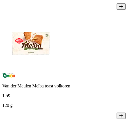
Van der Meulen Melba toast volkoren
1
.
59
120 g