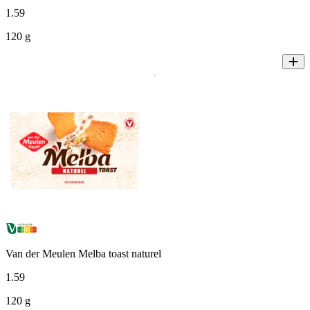
1
.
59
120 g
Van der Meulen Melba toast naturel
1
.
59
120 g