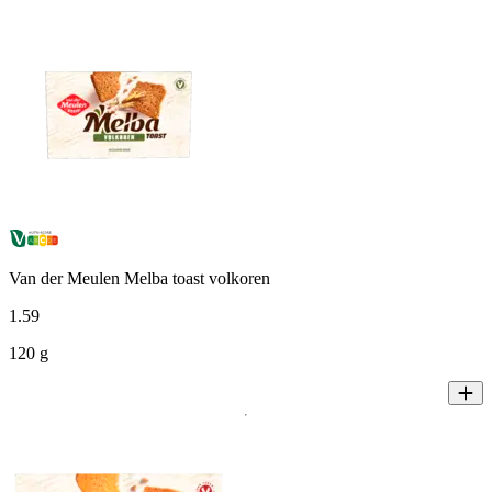
Van der Meulen Melba toast volkoren
1
.
59
120 g