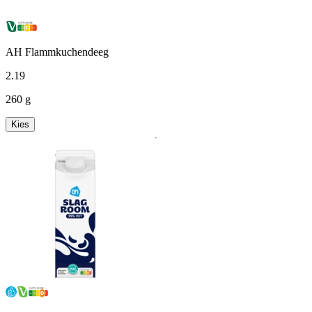
AH Flammkuchendeeg
2
.
19
260 g
Kies