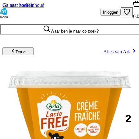
Ga naar hoofdinhoud
Ga naar zoeken
Inloggen
0.
menu
Waar ben je naar op zoek?
Alles van Arla
Terug
2
.