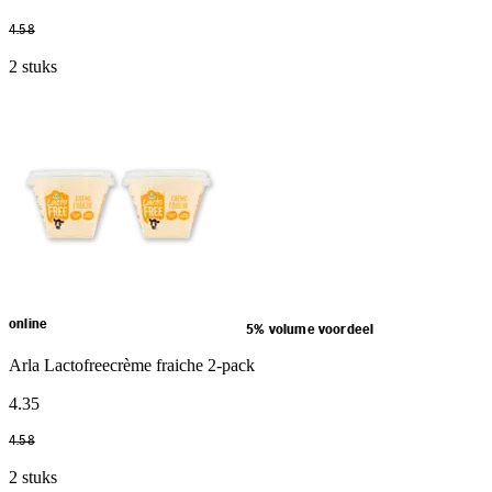
4
.
58
2 stuks
online
5% volume voordeel
Arla Lactofreecrème fraiche 2-pack
4
.
35
4
.
58
2 stuks