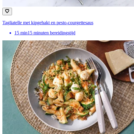
Tagliatelle met kipgehakt en pesto-courgettesaus
15
min
15 minuten bereidingstijd