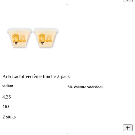
Arla Lactofreecrème fraiche 2-pack
online
5% volume voordeel
4
.
35
4
.
58
2 stuks