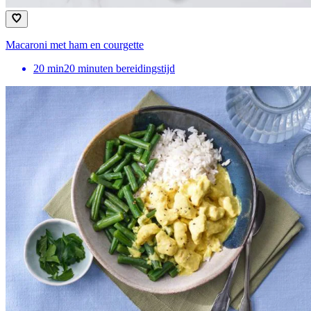
Macaroni met ham en courgette
20
min
20 minuten bereidingstijd