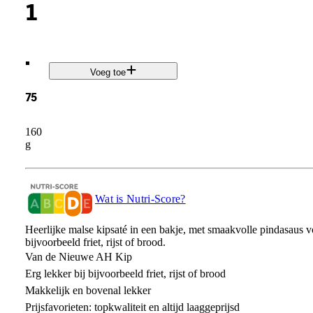
1
.
Voeg toe
75
160
g
Wat is Nutri-Score?
Heerlijke malse kipsaté in een bakje, met smaakvolle pindasaus v
bijvoorbeeld friet, rijst of brood.
Van de Nieuwe AH Kip
Erg lekker bij bijvoorbeeld friet, rijst of brood
Makkelijk en bovenal lekker
Prijsfavorieten: topkwaliteit en altijd laaggeprijsd