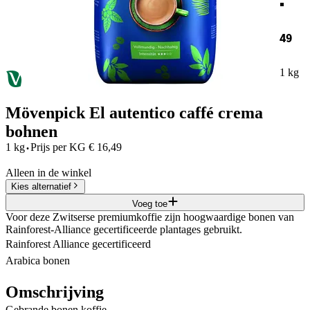
49
1 kg
Mövenpick El autentico caffé crema
bohnen
·
1 kg
Prijs per
KG
€
16,49
Alleen in de winkel
Kies alternatief
Voeg toe
Voor deze Zwitserse premiumkoffie zijn hoogwaardige bonen van
Rainforest-Alliance gecertificeerde plantages gebruikt.
Rainforest Alliance gecertificeerd
Arabica bonen
Omschrijving
Gebrande bonen koffie