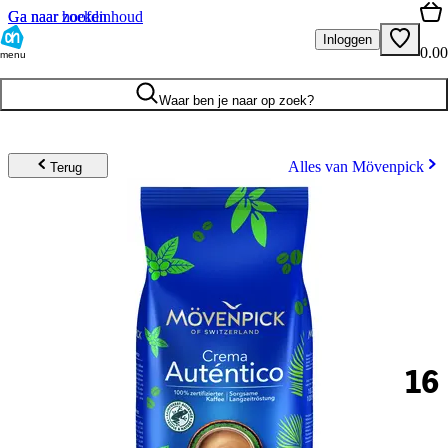
Ga naar hoofdinhoud
Ga naar zoeken
Inloggen
0.00
menu
Waar ben je naar op zoek?
Alles van Mövenpick
Terug
16
.