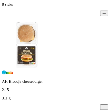
8 stuks
AH Broodje cheeseburger
2
.
15
311 g