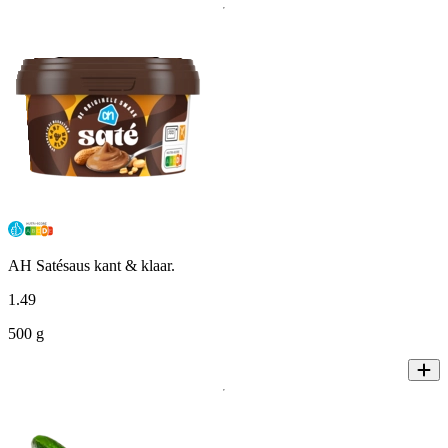
AH Satésaus kant & klaar.
1
.
49
500 g