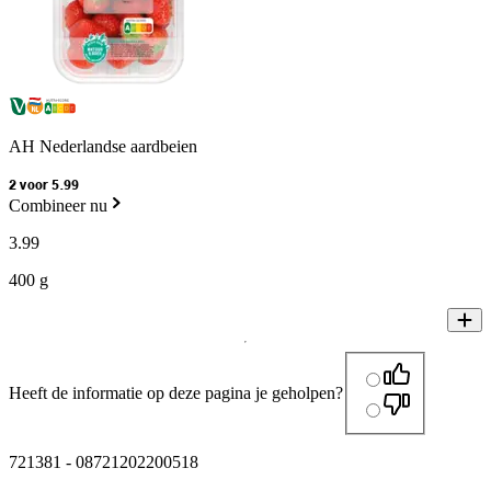
AH Nederlandse aardbeien
2 voor 5.99
Combineer nu
3
.
99
400 g
Heeft de informatie op deze pagina je geholpen?
721381
-
08721202200518