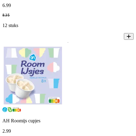
6
.
99
8
.
35
12 stuks
AH Roomijs cupjes
2
.
99