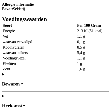
Allergie-informatie
Bevat:
Selderij
Voedingswaarden
Soort
Per 100 Gram
Energie
213 kJ (51 kcal)
Vet
1,1 g
waarvan verzadigd
0,1 g
Koolhydraten
8,5 g
waarvan suikers
5,4 g
Voedingsvezel
1,1 g
Eiwitten
1 g
Zout
1,6 g
Bewaren
Herkomst