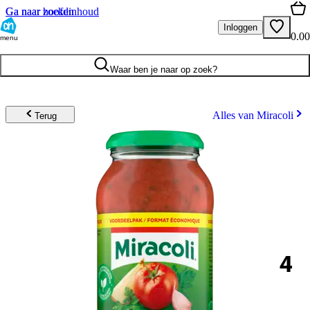
Ga naar hoofdinhoud
Ga naar zoeken
Inloggen
0.00
menu
Waar ben je naar op zoek?
Alles van Miracoli
Terug
4
.