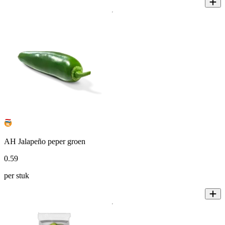
AH Jalapeño peper groen
0
.
59
per stuk