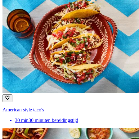
American style taco's
30
min
30 minuten bereidingstijd