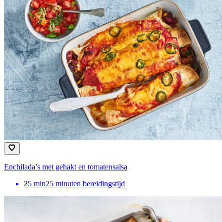
Enchilada’s met gehakt en tomatensalsa
25
min
25 minuten bereidingstijd