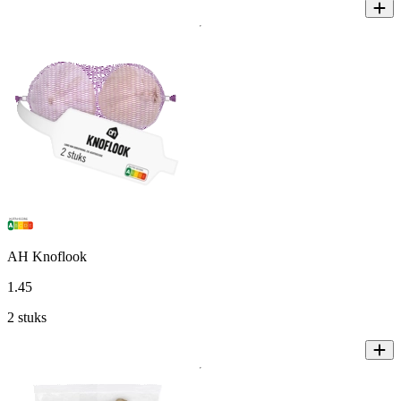
AH Knoflook
1
.
45
2 stuks