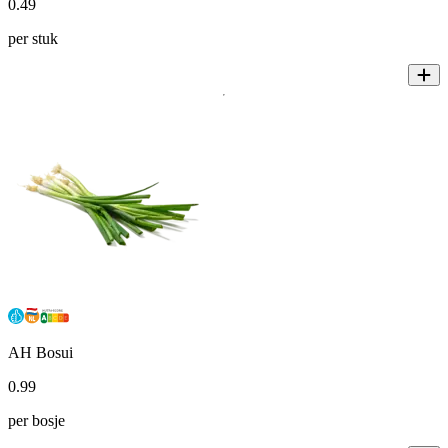
0
.
49
per stuk
AH Bosui
0
.
99
per bosje