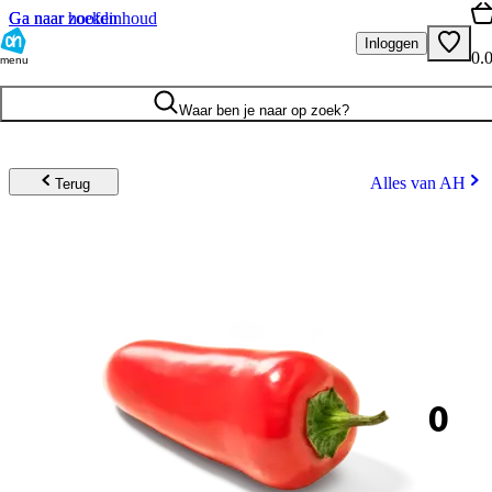
Ga naar hoofdinhoud
Ga naar zoeken
Inloggen
0.
menu
Waar ben je naar op zoek?
Alles van AH
Terug
0
.