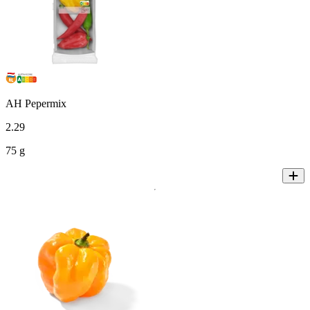
AH Pepermix
2
.
29
75 g