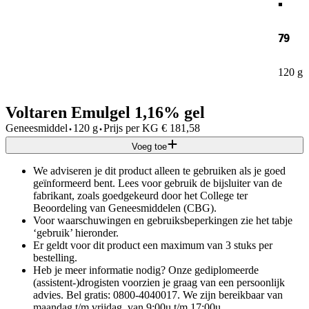
79
120 g
Voltaren Emulgel 1,16% gel
·
·
Geneesmiddel
120 g
Prijs per
KG
€
181,58
Voeg toe
We adviseren je dit product alleen te gebruiken als je goed
geïnformeerd bent. Lees voor gebruik de bijsluiter van de
fabrikant, zoals goedgekeurd door het College ter
Beoordeling van Geneesmiddelen (CBG).
Voor waarschuwingen en gebruiksbeperkingen zie het tabje
‘gebruik’ hieronder.
Er geldt voor dit product een maximum van 3 stuks per
bestelling.
Heb je meer informatie nodig? Onze gediplomeerde
(assistent-)drogisten voorzien je graag van een persoonlijk
advies. Bel gratis: 0800-4040017. We zijn bereikbaar van
maandag t/m vrijdag, van 9:00u t/m 17:00u.