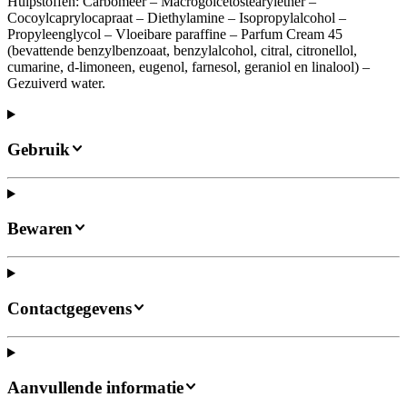
Hulpstoffen: Carbomeer – Macrogolcetostearylether –
Cocoylcaprylocapraat – Diethylamine – Isopropylalcohol –
Propyleenglycol – Vloeibare paraffine – Parfum Cream 45
(bevattende benzylbenzoaat, benzylalcohol, citral, citronellol,
cumarine, d-limoneen, eugenol, farnesol, geraniol en linalool) –
Gezuiverd water.
Gebruik
Bewaren
Contactgegevens
Aanvullende informatie