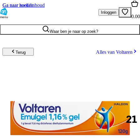
Ga naar hoofdinhoud
Ga naar zoeken
Inloggen
0.00
menu
Waar ben je naar op zoek?
Alles van Voltaren
Terug
21
.